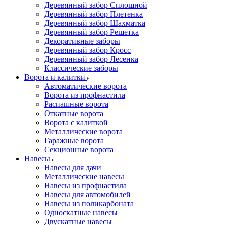
Деревянный забор Сплошной
Деревянный забор Плетенка
Деревянный забор Шахматка
Деревянный забор Решетка
Декоративные заборы
Деревянный забор Кросс
Деревянный забор Лесенка
Классические заборы
Ворота и калитки
Автоматические ворота
Ворота из профнастила
Распашные ворота
Откатные ворота
Ворота с калиткой
Металлические ворота
Гаражные ворота
Секционные ворота
Навесы
Навесы для дачи
Металлические навесы
Навесы из профнастила
Навесы для автомобилей
Навесы из поликарбоната
Односкатные навесы
Двускатные навесы