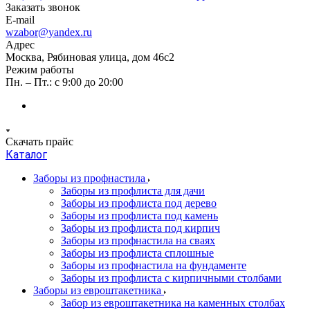
Заказать звонок
E-mail
wzabor@yandex.ru
Адрес
Москва, Рябиновая улица, дом 46с2
Режим работы
Пн. – Пт.: с 9:00 до 20:00
Скачать прайс
Каталог
Заборы из профнастила
Заборы из профлиста для дачи
Заборы из профлиста под дерево
Заборы из профлиста под камень
Заборы из профлиста под кирпич
Заборы из профнастила на сваях
Заборы из профлиста сплошные
Заборы из профнастила на фундаменте
Заборы из профлиста с кирпичными столбами
Заборы из евроштакетника
Забор из евроштакетника на каменных столбах