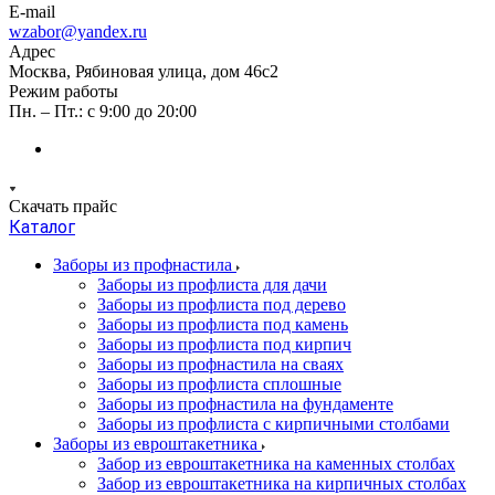
E-mail
wzabor@yandex.ru
Адрес
Москва, Рябиновая улица, дом 46с2
Режим работы
Пн. – Пт.: с 9:00 до 20:00
Скачать прайс
Каталог
Заборы из профнастила
Заборы из профлиста для дачи
Заборы из профлиста под дерево
Заборы из профлиста под камень
Заборы из профлиста под кирпич
Заборы из профнастила на сваях
Заборы из профлиста сплошные
Заборы из профнастила на фундаменте
Заборы из профлиста с кирпичными столбами
Заборы из евроштакетника
Забор из евроштакетника на каменных столбах
Забор из евроштакетника на кирпичных столбах