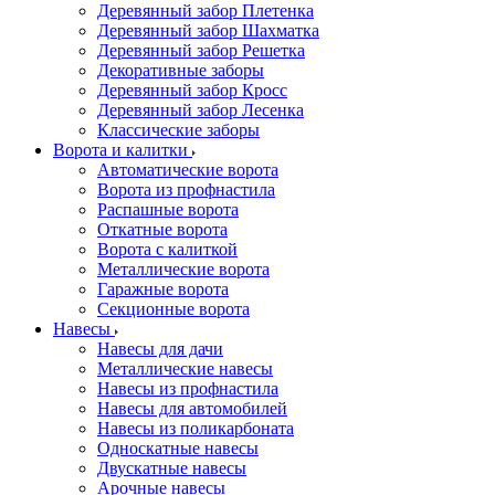
Деревянный забор Плетенка
Деревянный забор Шахматка
Деревянный забор Решетка
Декоративные заборы
Деревянный забор Кросс
Деревянный забор Лесенка
Классические заборы
Ворота и калитки
Автоматические ворота
Ворота из профнастила
Распашные ворота
Откатные ворота
Ворота с калиткой
Металлические ворота
Гаражные ворота
Секционные ворота
Навесы
Навесы для дачи
Металлические навесы
Навесы из профнастила
Навесы для автомобилей
Навесы из поликарбоната
Односкатные навесы
Двускатные навесы
Арочные навесы