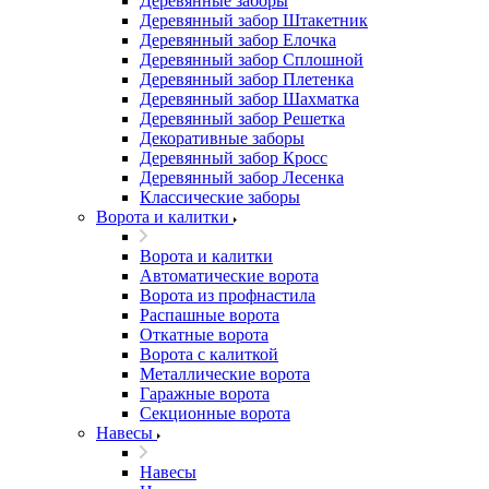
Деревянные заборы
Деревянный забор Штакетник
Деревянный забор Елочка
Деревянный забор Сплошной
Деревянный забор Плетенка
Деревянный забор Шахматка
Деревянный забор Решетка
Декоративные заборы
Деревянный забор Кросс
Деревянный забор Лесенка
Классические заборы
Ворота и калитки
Ворота и калитки
Автоматические ворота
Ворота из профнастила
Распашные ворота
Откатные ворота
Ворота с калиткой
Металлические ворота
Гаражные ворота
Секционные ворота
Навесы
Навесы