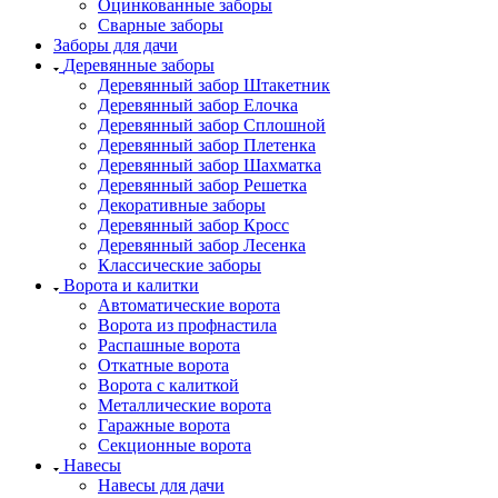
Оцинкованные заборы
Сварные заборы
Заборы для дачи
Деревянные заборы
Деревянный забор Штакетник
Деревянный забор Елочка
Деревянный забор Сплошной
Деревянный забор Плетенка
Деревянный забор Шахматка
Деревянный забор Решетка
Декоративные заборы
Деревянный забор Кросс
Деревянный забор Лесенка
Классические заборы
Ворота и калитки
Автоматические ворота
Ворота из профнастила
Распашные ворота
Откатные ворота
Ворота с калиткой
Металлические ворота
Гаражные ворота
Секционные ворота
Навесы
Навесы для дачи