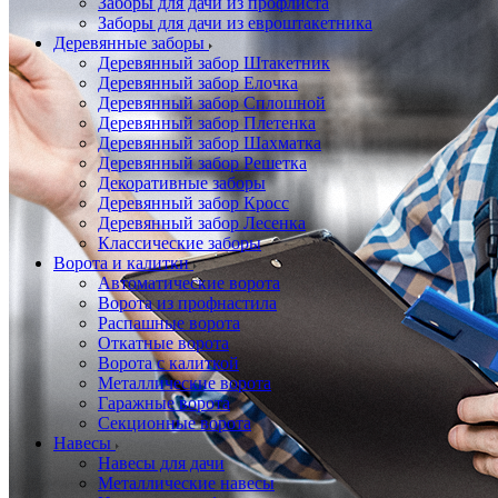
Заборы для дачи из профлиста
Заборы для дачи из евроштакетника
Деревянные заборы
Деревянный забор Штакетник
Деревянный забор Елочка
Деревянный забор Сплошной
Деревянный забор Плетенка
Деревянный забор Шахматка
Деревянный забор Решетка
Декоративные заборы
Деревянный забор Кросс
Деревянный забор Лесенка
Классические заборы
Ворота и калитки
Автоматические ворота
Ворота из профнастила
Распашные ворота
Откатные ворота
Ворота с калиткой
Металлические ворота
Гаражные ворота
Секционные ворота
Навесы
Навесы для дачи
Металлические навесы