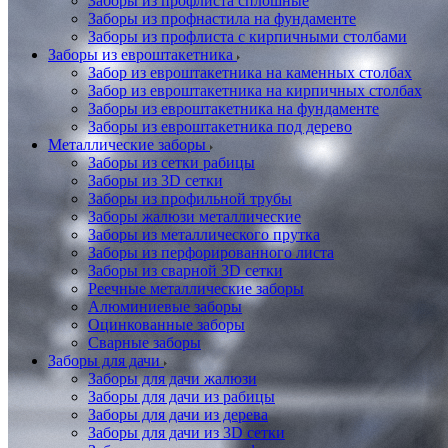
Заборы из профлиста сплошные
Заборы из профнастила на фундаменте
Заборы из профлиста с кирпичными столбами
Заборы из евроштакетника
Забор из евроштакетника на каменных столбах
Забор из евроштакетника на кирпичных столбах
Заборы из евроштакетника на фундаменте
Заборы из евроштакетника под дерево
Металлические заборы
Заборы из сетки рабицы
Заборы из 3D сетки
Заборы из профильной трубы
Заборы жалюзи металлические
Заборы из металлического прутка
Заборы из перфорированного листа
Заборы из сварной 3D сетки
Реечные металлические заборы
Алюминиевые заборы
Оцинкованные заборы
Сварные заборы
Заборы для дачи
Заборы для дачи жалюзи
Заборы для дачи из рабицы
Заборы для дачи из дерева
Заборы для дачи из 3D сетки