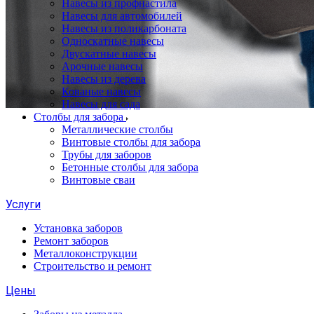
Навесы из профнастила
Навесы для автомобилей
Навесы из поликарбоната
Односкатные навесы
Двускатные навесы
Арочные навесы
Навесы из дерева
Кованые навесы
Навесы для сада
Столбы для забора
Металлические столбы
Винтовые столбы для забора
Трубы для заборов
Бетонные столбы для забора
Винтовые сваи
Услуги
Установка заборов
Ремонт заборов
Металлоконструкции
Строительство и ремонт
Цены