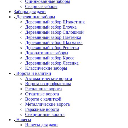
Оцинкованные заборы
Сварные заборы
Заборы для дачи
Деревянные заборы
Деревянный забор Штакетник
Деревянный забор Елочка
Деревянный забор Сплошной
Деревянный забор Плетенка
Деревянный забор Шахматка
Деревянный забор Решетка
Декоративные заборы
Деревянный забор Кросс
Деревянный забор Лесенка
Классические заборы
Ворота и калитки
Автоматические ворота
Ворота из профнастила
Распашные ворота
Откатные ворота
Ворота с калиткой
Металлические ворота
Гаражные ворота
Секционные ворота
Навесы
Навесы для дачи