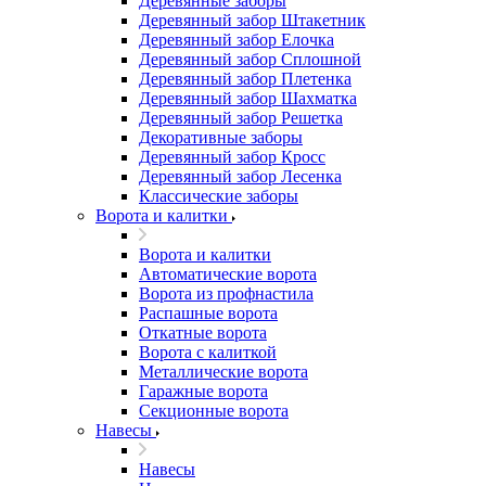
Деревянные заборы
Деревянный забор Штакетник
Деревянный забор Елочка
Деревянный забор Сплошной
Деревянный забор Плетенка
Деревянный забор Шахматка
Деревянный забор Решетка
Декоративные заборы
Деревянный забор Кросс
Деревянный забор Лесенка
Классические заборы
Ворота и калитки
Ворота и калитки
Автоматические ворота
Ворота из профнастила
Распашные ворота
Откатные ворота
Ворота с калиткой
Металлические ворота
Гаражные ворота
Секционные ворота
Навесы
Навесы