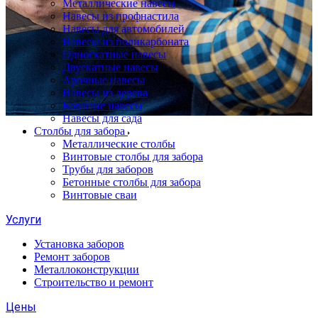
Металлические навесы
Навесы из профнастила
Навесы для автомобилей
Навесы из поликарбоната
Односкатные навесы
Двускатные навесы
Арочные навесы
Навесы из дерева
Кованые навесы
Навесы для сада
Столбы для забора
Металлические столбы
Винтовые столбы для забора
Трубы для заборов
Бетонные столбы для забора
Винтовые сваи
Услуги
Установка заборов
Ремонт заборов
Металлоконструкции
Строительство и ремонт
Цены