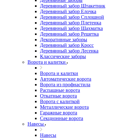
Деревянные заборы
Деревянный забор Штакетник
Деревянный забор Елочка
Деревянный забор Сплошной
Деревянный забор Плетенка
Деревянный забор Шахматка
Деревянный забор Решетка
Декоративные заборы
Деревянный забор Кросс
Деревянный забор Лесенка
Классические заборы
Ворота и калитки
Ворота и калитки
Автоматические ворота
Ворота из профнастила
Распашные ворота
Откатные ворота
Ворота с калиткой
Металлические ворота
Гаражные ворота
Секционные ворота
Навесы
Навесы