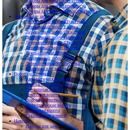
Заборы для дачи из 3D сетки
Заборы для дачи из профлиста
Заборы для дачи из евроштакетника
Деревянные заборы
Деревянный забор Штакетник
Деревянный забор Елочка
Деревянный забор Сплошной
Деревянный забор Плетенка
Деревянный забор Шахматка
Деревянный забор Решетка
Декоративные заборы
Деревянный забор Кросс
Деревянный забор Лесенка
Классические заборы
Ворота и калитки
Автоматические ворота
Ворота из профнастила
Распашные ворота
Откатные ворота
Ворота с калиткой
Металлические ворота
Гаражные ворота
Секционные ворота
Навесы
Навесы для дачи