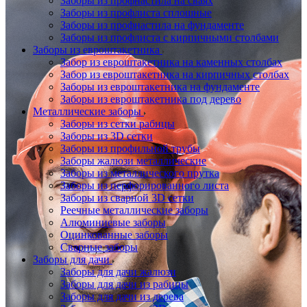
Заборы из профнастила на сваях
Заборы из профлиста сплошные
Заборы из профнастила на фундаменте
Заборы из профлиста с кирпичными столбами
Заборы из евроштакетника
Забор из евроштакетника на каменных столбах
Забор из евроштакетника на кирпичных столбах
Заборы из евроштакетника на фундаменте
Заборы из евроштакетника под дерево
Металлические заборы
Заборы из сетки рабицы
Заборы из 3D сетки
Заборы из профильной трубы
Заборы жалюзи металлические
Заборы из металлического прутка
Заборы из перфорированного листа
Заборы из сварной 3D сетки
Реечные металлические заборы
Алюминиевые заборы
Оцинкованные заборы
Сварные заборы
Заборы для дачи
Заборы для дачи жалюзи
Заборы для дачи из рабицы
Заборы для дачи из дерева