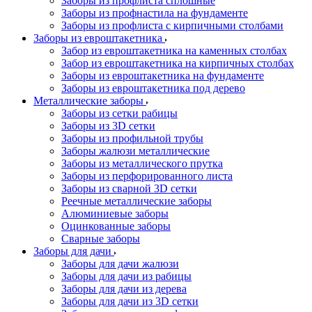
Заборы из профлиста сплошные
Заборы из профнастила на фундаменте
Заборы из профлиста с кирпичными столбами
Заборы из евроштакетника
Забор из евроштакетника на каменных столбах
Забор из евроштакетника на кирпичных столбах
Заборы из евроштакетника на фундаменте
Заборы из евроштакетника под дерево
Металлические заборы
Заборы из сетки рабицы
Заборы из 3D сетки
Заборы из профильной трубы
Заборы жалюзи металлические
Заборы из металлического прутка
Заборы из перфорированного листа
Заборы из сварной 3D сетки
Реечные металлические заборы
Алюминиевые заборы
Оцинкованные заборы
Сварные заборы
Заборы для дачи
Заборы для дачи жалюзи
Заборы для дачи из рабицы
Заборы для дачи из дерева
Заборы для дачи из 3D сетки