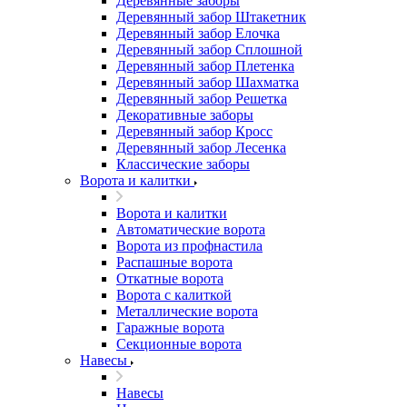
Деревянные заборы
Деревянный забор Штакетник
Деревянный забор Елочка
Деревянный забор Сплошной
Деревянный забор Плетенка
Деревянный забор Шахматка
Деревянный забор Решетка
Декоративные заборы
Деревянный забор Кросс
Деревянный забор Лесенка
Классические заборы
Ворота и калитки
Ворота и калитки
Автоматические ворота
Ворота из профнастила
Распашные ворота
Откатные ворота
Ворота с калиткой
Металлические ворота
Гаражные ворота
Секционные ворота
Навесы
Навесы