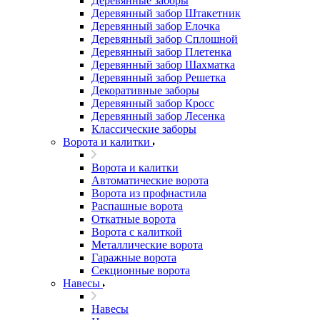
Деревянные заборы
Деревянный забор Штакетник
Деревянный забор Елочка
Деревянный забор Сплошной
Деревянный забор Плетенка
Деревянный забор Шахматка
Деревянный забор Решетка
Декоративные заборы
Деревянный забор Кросс
Деревянный забор Лесенка
Классические заборы
Ворота и калитки
Ворота и калитки
Автоматические ворота
Ворота из профнастила
Распашные ворота
Откатные ворота
Ворота с калиткой
Металлические ворота
Гаражные ворота
Секционные ворота
Навесы
Навесы