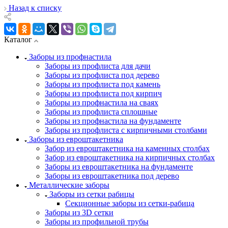
Назад к списку
Каталог
Заборы из профнастила
Заборы из профлиста для дачи
Заборы из профлиста под дерево
Заборы из профлиста под камень
Заборы из профлиста под кирпич
Заборы из профнастила на сваях
Заборы из профлиста сплошные
Заборы из профнастила на фундаменте
Заборы из профлиста с кирпичными столбами
Заборы из евроштакетника
Забор из евроштакетника на каменных столбах
Забор из евроштакетника на кирпичных столбах
Заборы из евроштакетника на фундаменте
Заборы из евроштакетника под дерево
Металлические заборы
Заборы из сетки рабицы
Секционные заборы из сетки-рабица
Заборы из 3D сетки
Заборы из профильной трубы