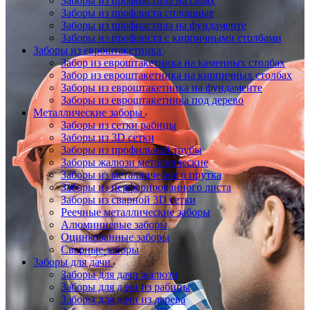
Заборы из профнастила на сваях
Заборы из профлиста сплошные
Заборы из профнастила на фундаменте
Заборы из профлиста с кирпичными столбами
Заборы из евроштакетника
Забор из евроштакетника на каменных столбах
Забор из евроштакетника на кирпичных столбах
Заборы из евроштакетника на фундаменте
Заборы из евроштакетника под дерево
Металлические заборы
Заборы из сетки рабицы
Заборы из 3D сетки
Заборы из профильной трубы
Заборы жалюзи металлические
Заборы из металлического прутка
Заборы из перфорированного листа
Заборы из сварной 3D сетки
Реечные металлические заборы
Алюминиевые заборы
Оцинкованные заборы
Сварные заборы
Заборы для дачи
Заборы для дачи жалюзи
Заборы для дачи из рабицы
Заборы для дачи из дерева