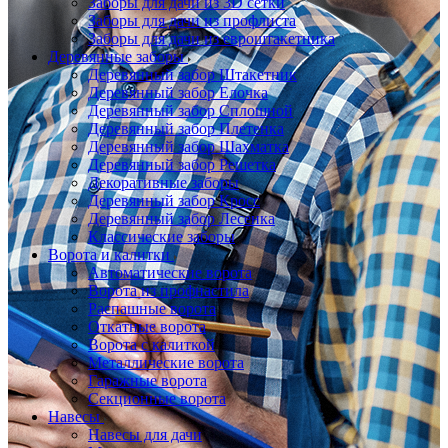
Заборы для дачи из 3D сетки
Заборы для дачи из профлиста
Заборы для дачи из евроштакетника
Деревянные заборы
Деревянный забор Штакетник
Деревянный забор Елочка
Деревянный забор Сплошной
Деревянный забор Плетенка
Деревянный забор Шахматка
Деревянный забор Решетка
Декоративные заборы
Деревянный забор Кросс
Деревянный забор Лесенка
Классические заборы
Ворота и калитки
Автоматические ворота
Ворота из профнастила
Распашные ворота
Откатные ворота
Ворота с калиткой
Металлические ворота
Гаражные ворота
Секционные ворота
Навесы
Навесы для дачи