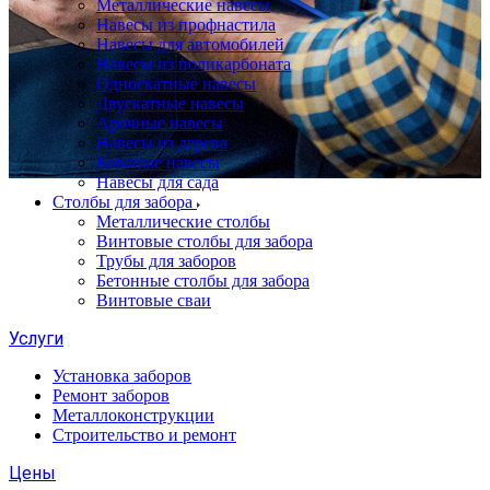
Металлические навесы
Навесы из профнастила
Навесы для автомобилей
Навесы из поликарбоната
Односкатные навесы
Двускатные навесы
Арочные навесы
Навесы из дерева
Кованые навесы
Навесы для сада
Столбы для забора
Металлические столбы
Винтовые столбы для забора
Трубы для заборов
Бетонные столбы для забора
Винтовые сваи
Услуги
Установка заборов
Ремонт заборов
Металлоконструкции
Строительство и ремонт
Цены