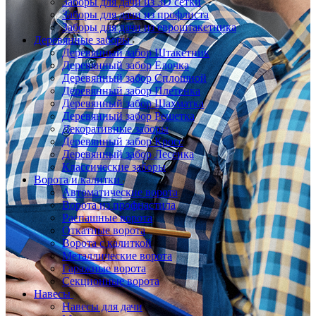
Заборы для дачи из 3D сетки
Заборы для дачи из профлиста
Заборы для дачи из евроштакетника
Деревянные заборы
Деревянный забор Штакетник
Деревянный забор Елочка
Деревянный забор Сплошной
Деревянный забор Плетенка
Деревянный забор Шахматка
Деревянный забор Решетка
Декоративные заборы
Деревянный забор Кросс
Деревянный забор Лесенка
Классические заборы
Ворота и калитки
Автоматические ворота
Ворота из профнастила
Распашные ворота
Откатные ворота
Ворота с калиткой
Металлические ворота
Гаражные ворота
Секционные ворота
Навесы
Навесы для дачи