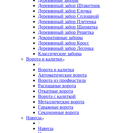
Деревянные заборы
Деревянный забор Штакетник
Деревянный забор Елочка
Деревянный забор Сплошной
Деревянный забор Плетенка
Деревянный забор Шахматка
Деревянный забор Решетка
Декоративные заборы
Деревянный забор Кросс
Деревянный забор Лесенка
Классические заборы
Ворота и калитки
Ворота и калитки
Автоматические ворота
Ворота из профнастила
Распашные ворота
Откатные ворота
Ворота с калиткой
Металлические ворота
Гаражные ворота
Секционные ворота
Навесы
Навесы