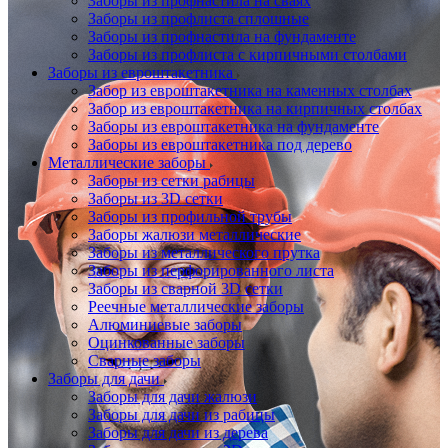
Заборы из профнастила на сваях
Заборы из профлиста сплошные
Заборы из профнастила на фундаменте
Заборы из профлиста с кирпичными столбами
Заборы из евроштакетника
Забор из евроштакетника на каменных столбах
Забор из евроштакетника на кирпичных столбах
Заборы из евроштакетника на фундаменте
Заборы из евроштакетника под дерево
Металлические заборы
Заборы из сетки рабицы
Заборы из 3D сетки
Заборы из профильной трубы
Заборы жалюзи металлические
Заборы из металлического прутка
Заборы из перфорированного листа
Заборы из сварной 3D сетки
Реечные металлические заборы
Алюминиевые заборы
Оцинкованные заборы
Сварные заборы
Заборы для дачи
Заборы для дачи жалюзи
Заборы для дачи из рабицы
Заборы для дачи из дерева