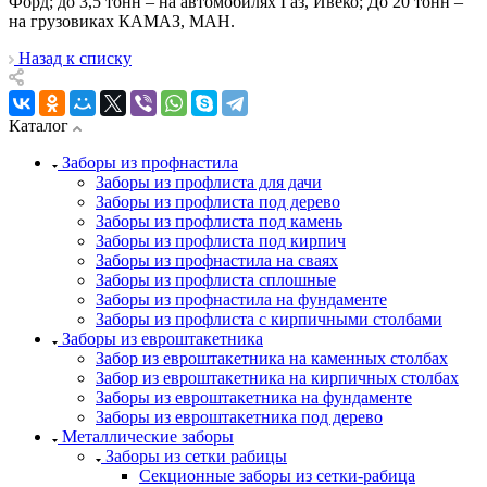
Форд; до 3,5 тонн – на автомобилях Газ, Ивеко; До 20 тонн –
на грузовиках КАМАЗ, МАН.
Назад к списку
Каталог
Заборы из профнастила
Заборы из профлиста для дачи
Заборы из профлиста под дерево
Заборы из профлиста под камень
Заборы из профлиста под кирпич
Заборы из профнастила на сваях
Заборы из профлиста сплошные
Заборы из профнастила на фундаменте
Заборы из профлиста с кирпичными столбами
Заборы из евроштакетника
Забор из евроштакетника на каменных столбах
Забор из евроштакетника на кирпичных столбах
Заборы из евроштакетника на фундаменте
Заборы из евроштакетника под дерево
Металлические заборы
Заборы из сетки рабицы
Секционные заборы из сетки-рабица