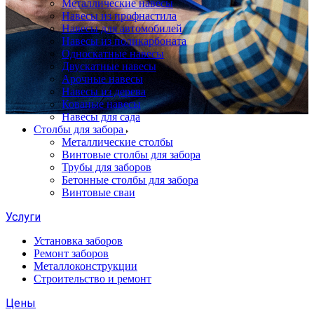
Металлические навесы
Навесы из профнастила
Навесы для автомобилей
Навесы из поликарбоната
Односкатные навесы
Двускатные навесы
Арочные навесы
Навесы из дерева
Кованые навесы
Навесы для сада
Столбы для забора
Металлические столбы
Винтовые столбы для забора
Трубы для заборов
Бетонные столбы для забора
Винтовые сваи
Услуги
Установка заборов
Ремонт заборов
Металлоконструкции
Строительство и ремонт
Цены