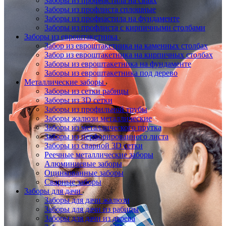
Заборы из профнастила на сваях
Заборы из профлиста сплошные
Заборы из профнастила на фундаменте
Заборы из профлиста с кирпичными столбами
Заборы из евроштакетника
Забор из евроштакетника на каменных столбах
Забор из евроштакетника на кирпичных столбах
Заборы из евроштакетника на фундаменте
Заборы из евроштакетника под дерево
Металлические заборы
Заборы из сетки рабицы
Заборы из 3D сетки
Заборы из профильной трубы
Заборы жалюзи металлические
Заборы из металлического прутка
Заборы из перфорированного листа
Заборы из сварной 3D сетки
Реечные металлические заборы
Алюминиевые заборы
Оцинкованные заборы
Сварные заборы
Заборы для дачи
Заборы для дачи жалюзи
Заборы для дачи из рабицы
Заборы для дачи из дерева