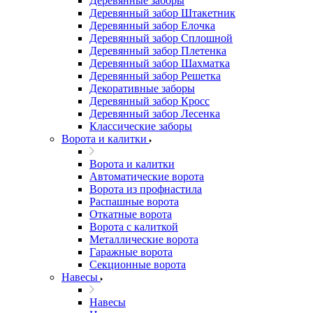
Деревянные заборы
Деревянный забор Штакетник
Деревянный забор Елочка
Деревянный забор Сплошной
Деревянный забор Плетенка
Деревянный забор Шахматка
Деревянный забор Решетка
Декоративные заборы
Деревянный забор Кросс
Деревянный забор Лесенка
Классические заборы
Ворота и калитки
Ворота и калитки
Автоматические ворота
Ворота из профнастила
Распашные ворота
Откатные ворота
Ворота с калиткой
Металлические ворота
Гаражные ворота
Секционные ворота
Навесы
Навесы