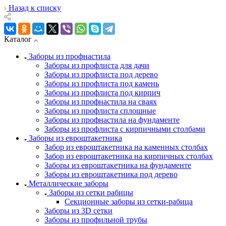
Назад к списку
Каталог
Заборы из профнастила
Заборы из профлиста для дачи
Заборы из профлиста под дерево
Заборы из профлиста под камень
Заборы из профлиста под кирпич
Заборы из профнастила на сваях
Заборы из профлиста сплошные
Заборы из профнастила на фундаменте
Заборы из профлиста с кирпичными столбами
Заборы из евроштакетника
Забор из евроштакетника на каменных столбах
Забор из евроштакетника на кирпичных столбах
Заборы из евроштакетника на фундаменте
Заборы из евроштакетника под дерево
Металлические заборы
Заборы из сетки рабицы
Секционные заборы из сетки-рабица
Заборы из 3D сетки
Заборы из профильной трубы