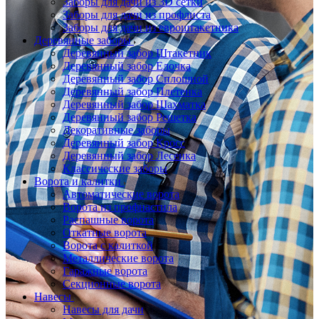
Заборы для дачи из 3D сетки
Заборы для дачи из профлиста
Заборы для дачи из евроштакетника
Деревянные заборы
Деревянный забор Штакетник
Деревянный забор Елочка
Деревянный забор Сплошной
Деревянный забор Плетенка
Деревянный забор Шахматка
Деревянный забор Решетка
Декоративные заборы
Деревянный забор Кросс
Деревянный забор Лесенка
Классические заборы
Ворота и калитки
Автоматические ворота
Ворота из профнастила
Распашные ворота
Откатные ворота
Ворота с калиткой
Металлические ворота
Гаражные ворота
Секционные ворота
Навесы
Навесы для дачи