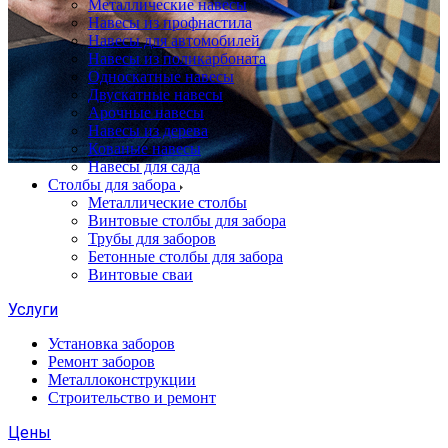
Металлические навесы
Навесы из профнастила
Навесы для автомобилей
Навесы из поликарбоната
Односкатные навесы
Двускатные навесы
Арочные навесы
Навесы из дерева
Кованые навесы
Навесы для сада
Столбы для забора
Металлические столбы
Винтовые столбы для забора
Трубы для заборов
Бетонные столбы для забора
Винтовые сваи
Услуги
Установка заборов
Ремонт заборов
Металлоконструкции
Строительство и ремонт
Цены