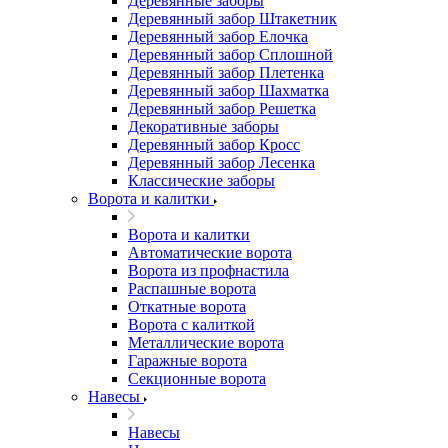
Деревянные заборы
Деревянный забор Штакетник
Деревянный забор Елочка
Деревянный забор Сплошной
Деревянный забор Плетенка
Деревянный забор Шахматка
Деревянный забор Решетка
Декоративные заборы
Деревянный забор Кросс
Деревянный забор Лесенка
Классические заборы
Ворота и калитки
Ворота и калитки
Автоматические ворота
Ворота из профнастила
Распашные ворота
Откатные ворота
Ворота с калиткой
Металлические ворота
Гаражные ворота
Секционные ворота
Навесы
Навесы