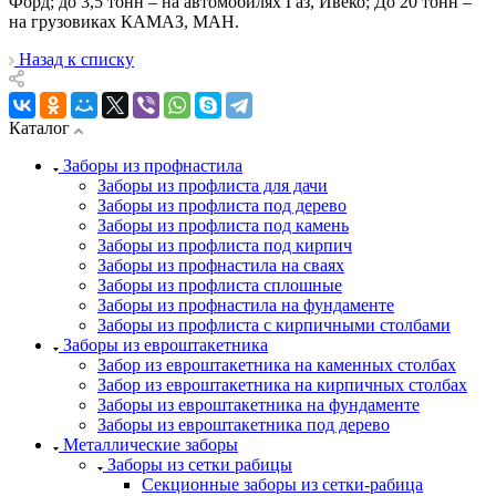
Форд; до 3,5 тонн – на автомобилях Газ, Ивеко; До 20 тонн –
на грузовиках КАМАЗ, МАН.
Назад к списку
Каталог
Заборы из профнастила
Заборы из профлиста для дачи
Заборы из профлиста под дерево
Заборы из профлиста под камень
Заборы из профлиста под кирпич
Заборы из профнастила на сваях
Заборы из профлиста сплошные
Заборы из профнастила на фундаменте
Заборы из профлиста с кирпичными столбами
Заборы из евроштакетника
Забор из евроштакетника на каменных столбах
Забор из евроштакетника на кирпичных столбах
Заборы из евроштакетника на фундаменте
Заборы из евроштакетника под дерево
Металлические заборы
Заборы из сетки рабицы
Секционные заборы из сетки-рабица