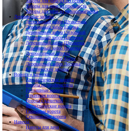
Заборы для дачи из 3D сетки
Заборы для дачи из профлиста
Заборы для дачи из евроштакетника
Деревянные заборы
Деревянный забор Штакетник
Деревянный забор Елочка
Деревянный забор Сплошной
Деревянный забор Плетенка
Деревянный забор Шахматка
Деревянный забор Решетка
Декоративные заборы
Деревянный забор Кросс
Деревянный забор Лесенка
Классические заборы
Ворота и калитки
Автоматические ворота
Ворота из профнастила
Распашные ворота
Откатные ворота
Ворота с калиткой
Металлические ворота
Гаражные ворота
Секционные ворота
Навесы
Навесы для дачи