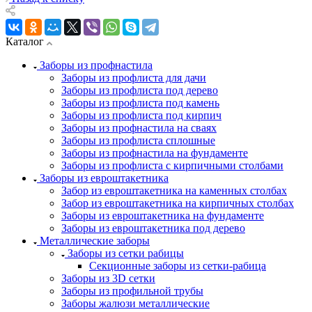
Каталог
Заборы из профнастила
Заборы из профлиста для дачи
Заборы из профлиста под дерево
Заборы из профлиста под камень
Заборы из профлиста под кирпич
Заборы из профнастила на сваях
Заборы из профлиста сплошные
Заборы из профнастила на фундаменте
Заборы из профлиста с кирпичными столбами
Заборы из евроштакетника
Забор из евроштакетника на каменных столбах
Забор из евроштакетника на кирпичных столбах
Заборы из евроштакетника на фундаменте
Заборы из евроштакетника под дерево
Металлические заборы
Заборы из сетки рабицы
Секционные заборы из сетки-рабица
Заборы из 3D сетки
Заборы из профильной трубы
Заборы жалюзи металлические