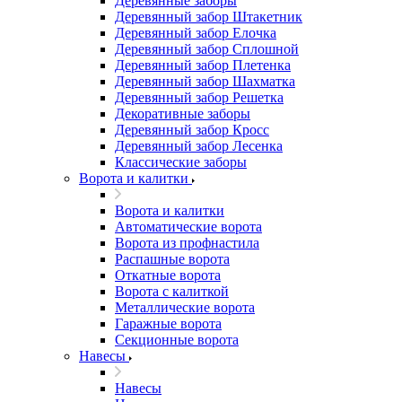
Деревянные заборы
Деревянный забор Штакетник
Деревянный забор Елочка
Деревянный забор Сплошной
Деревянный забор Плетенка
Деревянный забор Шахматка
Деревянный забор Решетка
Декоративные заборы
Деревянный забор Кросс
Деревянный забор Лесенка
Классические заборы
Ворота и калитки
Ворота и калитки
Автоматические ворота
Ворота из профнастила
Распашные ворота
Откатные ворота
Ворота с калиткой
Металлические ворота
Гаражные ворота
Секционные ворота
Навесы
Навесы