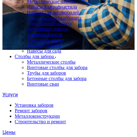
Металлические навесы
Навесы из профнастила
Навесы для автомобилей
Навесы из поликарбоната
Односкатные навесы
Двускатные навесы
Арочные навесы
Навесы из дерева
Кованые навесы
Навесы для сада
Столбы для забора
Металлические столбы
Винтовые столбы для забора
Трубы для заборов
Бетонные столбы для забора
Винтовые сваи
Услуги
Установка заборов
Ремонт заборов
Металлоконструкции
Строительство и ремонт
Цены