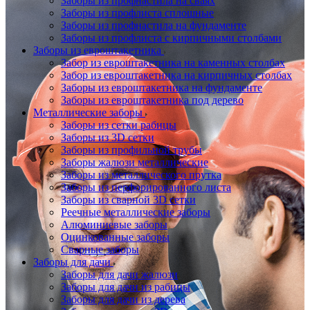
Заборы из профнастила на сваях
Заборы из профлиста сплошные
Заборы из профнастила на фундаменте
Заборы из профлиста с кирпичными столбами
Заборы из евроштакетника
Забор из евроштакетника на каменных столбах
Забор из евроштакетника на кирпичных столбах
Заборы из евроштакетника на фундаменте
Заборы из евроштакетника под дерево
Металлические заборы
Заборы из сетки рабицы
Заборы из 3D сетки
Заборы из профильной трубы
Заборы жалюзи металлические
Заборы из металлического прутка
Заборы из перфорированного листа
Заборы из сварной 3D сетки
Реечные металлические заборы
Алюминиевые заборы
Оцинкованные заборы
Сварные заборы
Заборы для дачи
Заборы для дачи жалюзи
Заборы для дачи из рабицы
Заборы для дачи из дерева