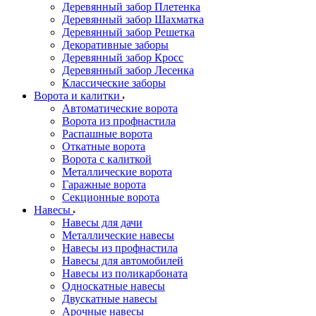
Деревянный забор Плетенка
Деревянный забор Шахматка
Деревянный забор Решетка
Декоративные заборы
Деревянный забор Кросс
Деревянный забор Лесенка
Классические заборы
Ворота и калитки
Автоматические ворота
Ворота из профнастила
Распашные ворота
Откатные ворота
Ворота с калиткой
Металлические ворота
Гаражные ворота
Секционные ворота
Навесы
Навесы для дачи
Металлические навесы
Навесы из профнастила
Навесы для автомобилей
Навесы из поликарбоната
Односкатные навесы
Двускатные навесы
Арочные навесы