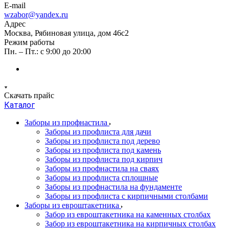
E-mail
wzabor@yandex.ru
Адрес
Москва, Рябиновая улица, дом 46с2
Режим работы
Пн. – Пт.: с 9:00 до 20:00
Скачать прайс
Каталог
Заборы из профнастила
Заборы из профлиста для дачи
Заборы из профлиста под дерево
Заборы из профлиста под камень
Заборы из профлиста под кирпич
Заборы из профнастила на сваях
Заборы из профлиста сплошные
Заборы из профнастила на фундаменте
Заборы из профлиста с кирпичными столбами
Заборы из евроштакетника
Забор из евроштакетника на каменных столбах
Забор из евроштакетника на кирпичных столбах