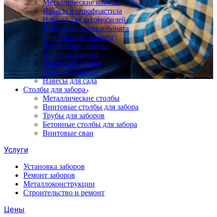
Металлические навесы
Навесы из профнастила
Навесы для автомобилей
Навесы из поликарбоната
Односкатные навесы
Двускатные навесы
Арочные навесы
Навесы из дерева
Кованые навесы
Навесы для сада
Столбы для забора
Металлические столбы
Винтовые столбы для забора
Трубы для заборов
Бетонные столбы для забора
Винтовые сваи
Услуги
Установка заборов
Ремонт заборов
Металлоконструкции
Строительство и ремонт
Цены