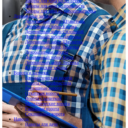
Заборы для дачи из 3D сетки
Заборы для дачи из профлиста
Заборы для дачи из евроштакетника
Деревянные заборы
Деревянный забор Штакетник
Деревянный забор Елочка
Деревянный забор Сплошной
Деревянный забор Плетенка
Деревянный забор Шахматка
Деревянный забор Решетка
Декоративные заборы
Деревянный забор Кросс
Деревянный забор Лесенка
Классические заборы
Ворота и калитки
Автоматические ворота
Ворота из профнастила
Распашные ворота
Откатные ворота
Ворота с калиткой
Металлические ворота
Гаражные ворота
Секционные ворота
Навесы
Навесы для дачи