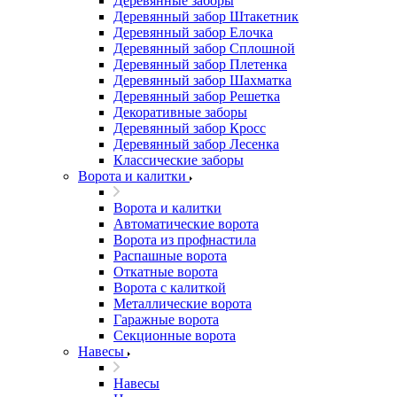
Деревянные заборы
Деревянный забор Штакетник
Деревянный забор Елочка
Деревянный забор Сплошной
Деревянный забор Плетенка
Деревянный забор Шахматка
Деревянный забор Решетка
Декоративные заборы
Деревянный забор Кросс
Деревянный забор Лесенка
Классические заборы
Ворота и калитки
Ворота и калитки
Автоматические ворота
Ворота из профнастила
Распашные ворота
Откатные ворота
Ворота с калиткой
Металлические ворота
Гаражные ворота
Секционные ворота
Навесы
Навесы