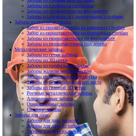
Заборы из профнастила на сваях
Заборы из профлиста сплошные
Заборы из профнастила на фундаменте
Заборы из профлиста с кирпичными столбами
Заборы из евроштакетника
Забор из евроштакетника на каменных столбах
Забор из евроштакетника на кирпичных столбах
Заборы из евроштакетника на фундаменте
Заборы из евроштакетника под дерево
Металлические заборы
Заборы из сетки рабицы
Заборы из 3D сетки
Заборы из профильной трубы
Заборы жалюзи металлические
Заборы из металлического прутка
Заборы из перфорированного листа
Заборы из сварной 3D сетки
Реечные металлические заборы
Алюминиевые заборы
Оцинкованные заборы
Сварные заборы
Заборы для дачи
Заборы для дачи жалюзи
Заборы для дачи из рабицы
Заборы для дачи из дерева