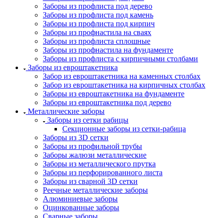
Заборы из профлиста под дерево
Заборы из профлиста под камень
Заборы из профлиста под кирпич
Заборы из профнастила на сваях
Заборы из профлиста сплошные
Заборы из профнастила на фундаменте
Заборы из профлиста с кирпичными столбами
Заборы из евроштакетника
Забор из евроштакетника на каменных столбах
Забор из евроштакетника на кирпичных столбах
Заборы из евроштакетника на фундаменте
Заборы из евроштакетника под дерево
Металлические заборы
Заборы из сетки рабицы
Секционные заборы из сетки-рабица
Заборы из 3D сетки
Заборы из профильной трубы
Заборы жалюзи металлические
Заборы из металлического прутка
Заборы из перфорированного листа
Заборы из сварной 3D сетки
Реечные металлические заборы
Алюминиевые заборы
Оцинкованные заборы
Сварные заборы