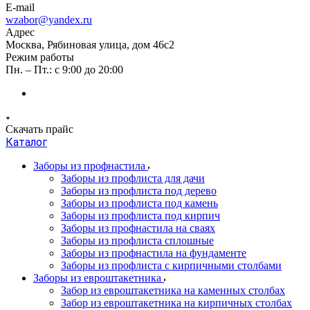
E-mail
wzabor@yandex.ru
Адрес
Москва, Рябиновая улица, дом 46с2
Режим работы
Пн. – Пт.: с 9:00 до 20:00
Скачать прайс
Каталог
Заборы из профнастила
Заборы из профлиста для дачи
Заборы из профлиста под дерево
Заборы из профлиста под камень
Заборы из профлиста под кирпич
Заборы из профнастила на сваях
Заборы из профлиста сплошные
Заборы из профнастила на фундаменте
Заборы из профлиста с кирпичными столбами
Заборы из евроштакетника
Забор из евроштакетника на каменных столбах
Забор из евроштакетника на кирпичных столбах