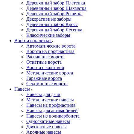
Деревянный забор Плетенка
Деревянный забор Шахматка
Деревянный забор Решетка
Декоративные заборы
Деревянный забор Кросс
Деревянный забор Лесенка
Классические заборы
Ворота и калитки
Автоматические ворота
Ворота из профнастила
Распашные ворота
Откатные ворота
Ворота с калиткой
Металлические ворота
Гаражные ворота
Секционные ворота
Навесы
Навесы для дачи
Металлические навесы
Навесы из профнастила
Навесы для автомобилей
Навесы из поликарбоната
Односкатные навесы
Двускатные навесы
Арочные навесы