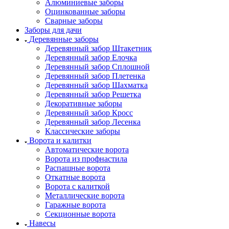
Алюминиевые заборы
Оцинкованные заборы
Сварные заборы
Заборы для дачи
Деревянные заборы
Деревянный забор Штакетник
Деревянный забор Елочка
Деревянный забор Сплошной
Деревянный забор Плетенка
Деревянный забор Шахматка
Деревянный забор Решетка
Декоративные заборы
Деревянный забор Кросс
Деревянный забор Лесенка
Классические заборы
Ворота и калитки
Автоматические ворота
Ворота из профнастила
Распашные ворота
Откатные ворота
Ворота с калиткой
Металлические ворота
Гаражные ворота
Секционные ворота
Навесы