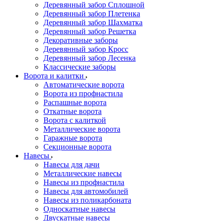
Деревянный забор Сплошной
Деревянный забор Плетенка
Деревянный забор Шахматка
Деревянный забор Решетка
Декоративные заборы
Деревянный забор Кросс
Деревянный забор Лесенка
Классические заборы
Ворота и калитки
Автоматические ворота
Ворота из профнастила
Распашные ворота
Откатные ворота
Ворота с калиткой
Металлические ворота
Гаражные ворота
Секционные ворота
Навесы
Навесы для дачи
Металлические навесы
Навесы из профнастила
Навесы для автомобилей
Навесы из поликарбоната
Односкатные навесы
Двускатные навесы