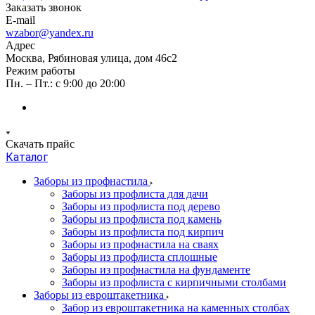
Заказать звонок
E-mail
wzabor@yandex.ru
Адрес
Москва, Рябиновая улица, дом 46с2
Режим работы
Пн. – Пт.: с 9:00 до 20:00
Скачать прайс
Каталог
Заборы из профнастила
Заборы из профлиста для дачи
Заборы из профлиста под дерево
Заборы из профлиста под камень
Заборы из профлиста под кирпич
Заборы из профнастила на сваях
Заборы из профлиста сплошные
Заборы из профнастила на фундаменте
Заборы из профлиста с кирпичными столбами
Заборы из евроштакетника
Забор из евроштакетника на каменных столбах