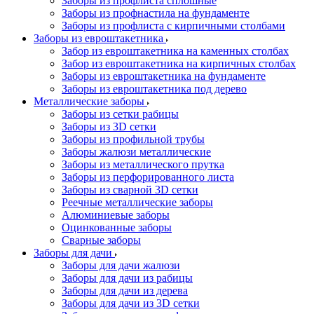
Заборы из профлиста сплошные
Заборы из профнастила на фундаменте
Заборы из профлиста с кирпичными столбами
Заборы из евроштакетника
Забор из евроштакетника на каменных столбах
Забор из евроштакетника на кирпичных столбах
Заборы из евроштакетника на фундаменте
Заборы из евроштакетника под дерево
Металлические заборы
Заборы из сетки рабицы
Заборы из 3D сетки
Заборы из профильной трубы
Заборы жалюзи металлические
Заборы из металлического прутка
Заборы из перфорированного листа
Заборы из сварной 3D сетки
Реечные металлические заборы
Алюминиевые заборы
Оцинкованные заборы
Сварные заборы
Заборы для дачи
Заборы для дачи жалюзи
Заборы для дачи из рабицы
Заборы для дачи из дерева
Заборы для дачи из 3D сетки