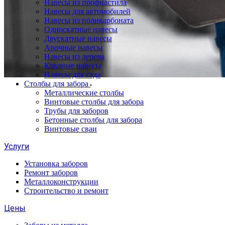
Навесы из профнастила
Навесы для автомобилей
Навесы из поликарбоната
Односкатные навесы
Двускатные навесы
Арочные навесы
Навесы из дерева
Кованые навесы
Навесы для сада
Столбы для забора
Металлические столбы
Винтовые столбы для забора
Трубы для заборов
Бетонные столбы для забора
Винтовые сваи
Услуги
Установка заборов
Ремонт заборов
Металлоконструкции
Строительство и ремонт
Цены