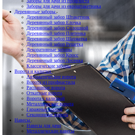
Заборы для дачи из профлиста
Заборы для дачи из евроштакетника
Деревянные заборы
Деревянный забор Штакетник
Деревянный забор Елочка
Деревянный забор Сплошной
Деревянный забор Плетенка
Деревянный забор Шахматка
Деревянный забор Решетка
Декоративные заборы
Деревянный забор Кросс
Деревянный забор Лесенка
Классические заборы
Ворота и калитки
Автоматические ворота
Ворота из профнастила
Распашные ворота
Откатные ворота
Ворота с калиткой
Металлические ворота
Гаражные ворота
Секционные ворота
Навесы
Навесы для дачи
Металлические навесы