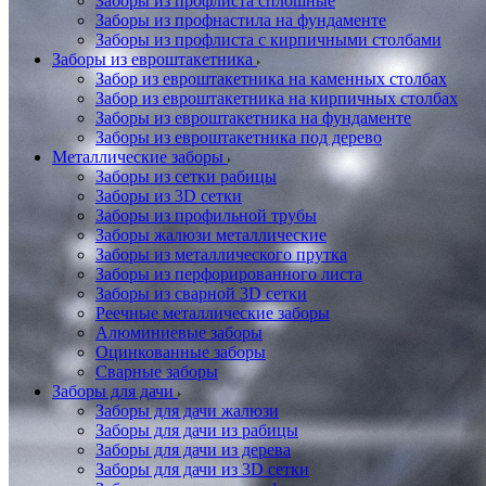
Заборы из профлиста сплошные
Заборы из профнастила на фундаменте
Заборы из профлиста с кирпичными столбами
Заборы из евроштакетника
Забор из евроштакетника на каменных столбах
Забор из евроштакетника на кирпичных столбах
Заборы из евроштакетника на фундаменте
Заборы из евроштакетника под дерево
Металлические заборы
Заборы из сетки рабицы
Заборы из 3D сетки
Заборы из профильной трубы
Заборы жалюзи металлические
Заборы из металлического прутка
Заборы из перфорированного листа
Заборы из сварной 3D сетки
Реечные металлические заборы
Алюминиевые заборы
Оцинкованные заборы
Сварные заборы
Заборы для дачи
Заборы для дачи жалюзи
Заборы для дачи из рабицы
Заборы для дачи из дерева
Заборы для дачи из 3D сетки