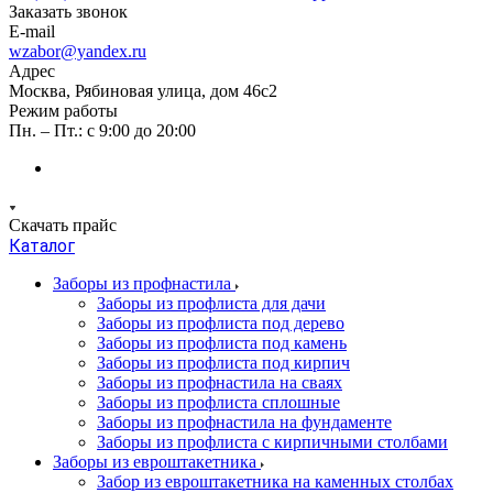
Заказать звонок
E-mail
wzabor@yandex.ru
Адрес
Москва, Рябиновая улица, дом 46с2
Режим работы
Пн. – Пт.: с 9:00 до 20:00
Скачать прайс
Каталог
Заборы из профнастила
Заборы из профлиста для дачи
Заборы из профлиста под дерево
Заборы из профлиста под камень
Заборы из профлиста под кирпич
Заборы из профнастила на сваях
Заборы из профлиста сплошные
Заборы из профнастила на фундаменте
Заборы из профлиста с кирпичными столбами
Заборы из евроштакетника
Забор из евроштакетника на каменных столбах