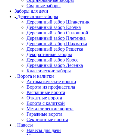
Оцинкованные заборы
Сварные заборы
Заборы для дачи
Деревянные заборы
Деревянный забор Штакетник
Деревянный забор Елочка
Деревянный забор Сплошной
Деревянный забор Плетенка
Деревянный забор Шахматка
Деревянный забор Решетка
Декоративные заборы
Деревянный забор Кросс
Деревянный забор Лесенка
Классические заборы
Ворота и калитки
Автоматические ворота
Ворота из профнастила
Распашные ворота
Откатные ворота
Ворота с калиткой
Металлические ворота
Гаражные ворота
Секционные ворота
Навесы
Навесы для дачи