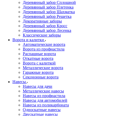
Деревянный забор Сплошной
Деревянный забор Плетенка
Деревянный забор Шахматка
Деревянный забор Решетка
Декоративные заборы
Деревянный забор Кросс
Деревянный забор Лесенка
Классические заборы
Ворота и калитки
Автоматические ворота
Ворота из профнастила
Распашные ворота
Откатные ворота
Ворота с калиткой
Металлические ворота
Гаражные ворота
Секционные ворота
Навесы
Навесы для дачи
Металлические навесы
Навесы из профнастила
Навесы для автомобилей
Навесы из поликарбоната
Односкатные навесы
Двускатные навесы