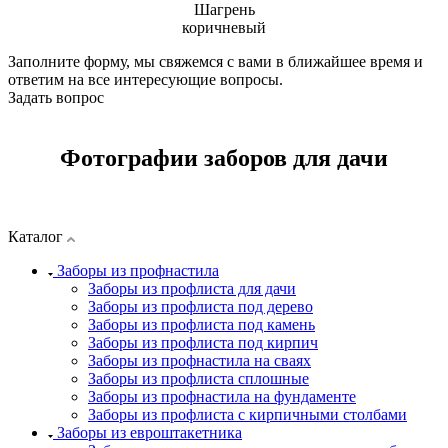
Шагрень
коричневый
Заполните форму, мы свяжемся с вами в ближайшее время и
ответим на все интересующие вопросы.
Задать вопрос
Фотографии заборов для дачи
Каталог
Заборы из профнастила
Заборы из профлиста для дачи
Заборы из профлиста под дерево
Заборы из профлиста под камень
Заборы из профлиста под кирпич
Заборы из профнастила на сваях
Заборы из профлиста сплошные
Заборы из профнастила на фундаменте
Заборы из профлиста с кирпичными столбами
Заборы из евроштакетника