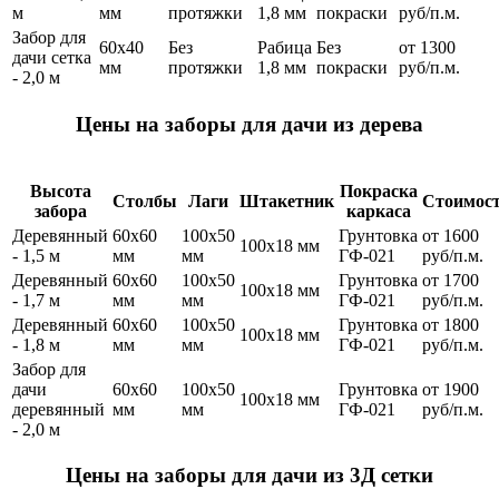
м
мм
протяжки
1,8 мм
покраски
руб/п.м.
Забор для
60х40
Без
Рабица
Без
от 1300
дачи сетка
мм
протяжки
1,8 мм
покраски
руб/п.м.
- 2,0 м
Цены на заборы для дачи из дерева
Высота
Покраска
Столбы
Лаги
Штакетник
Стоимос
забора
каркаса
Деревянный
60х60
100х50
Грунтовка
от 1600
100х18 мм
- 1,5 м
мм
мм
ГФ-021
руб/п.м.
Деревянный
60х60
100х50
Грунтовка
от 1700
100х18 мм
- 1,7 м
мм
мм
ГФ-021
руб/п.м.
Деревянный
60х60
100х50
Грунтовка
от 1800
100х18 мм
- 1,8 м
мм
мм
ГФ-021
руб/п.м.
Забор для
дачи
60х60
100х50
Грунтовка
от 1900
100х18 мм
деревянный
мм
мм
ГФ-021
руб/п.м.
- 2,0 м
Цены на заборы для дачи из 3Д сетки