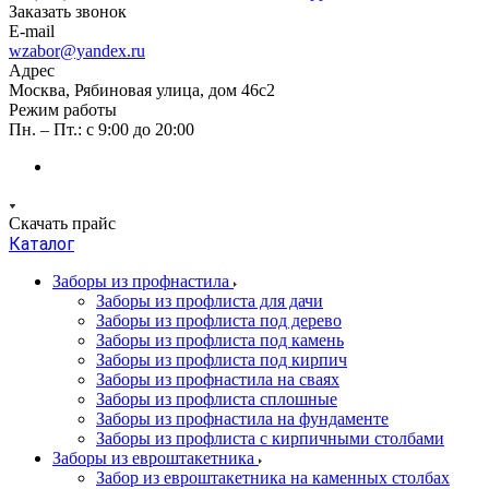
Заказать звонок
E-mail
wzabor@yandex.ru
Адрес
Москва, Рябиновая улица, дом 46с2
Режим работы
Пн. – Пт.: с 9:00 до 20:00
Скачать прайс
Каталог
Заборы из профнастила
Заборы из профлиста для дачи
Заборы из профлиста под дерево
Заборы из профлиста под камень
Заборы из профлиста под кирпич
Заборы из профнастила на сваях
Заборы из профлиста сплошные
Заборы из профнастила на фундаменте
Заборы из профлиста с кирпичными столбами
Заборы из евроштакетника
Забор из евроштакетника на каменных столбах