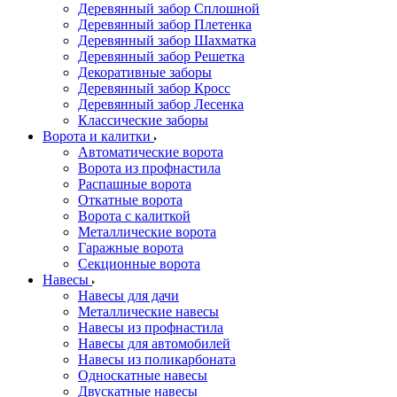
Деревянный забор Сплошной
Деревянный забор Плетенка
Деревянный забор Шахматка
Деревянный забор Решетка
Декоративные заборы
Деревянный забор Кросс
Деревянный забор Лесенка
Классические заборы
Ворота и калитки
Автоматические ворота
Ворота из профнастила
Распашные ворота
Откатные ворота
Ворота с калиткой
Металлические ворота
Гаражные ворота
Секционные ворота
Навесы
Навесы для дачи
Металлические навесы
Навесы из профнастила
Навесы для автомобилей
Навесы из поликарбоната
Односкатные навесы
Двускатные навесы