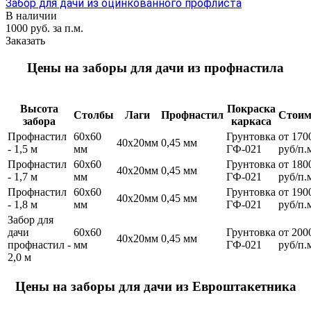
Забор для дачи из оцинкованного профлиста
В наличии
1000 руб. за п.м.
Заказать
Цены на заборы для дачи из профнастила
Высота
Покраска
Столбы
Лаги
Профнастил
Стоим
забора
каркаса
Профнастил
60х60
Грунтовка
от 170
40х20мм
0,45 мм
- 1,5 м
мм
ГФ-021
руб/п.
Профнастил
60х60
Грунтовка
от 180
40х20мм
0,45 мм
- 1,7 м
мм
ГФ-021
руб/п.
Профнастил
60х60
Грунтовка
от 190
40х20мм
0,45 мм
- 1,8 м
мм
ГФ-021
руб/п.
Забор для
дачи
60х60
Грунтовка
от 200
40х20мм
0,45 мм
профнастил -
мм
ГФ-021
руб/п.
2,0 м
Цены на заборы для дачи из Евроштакетника