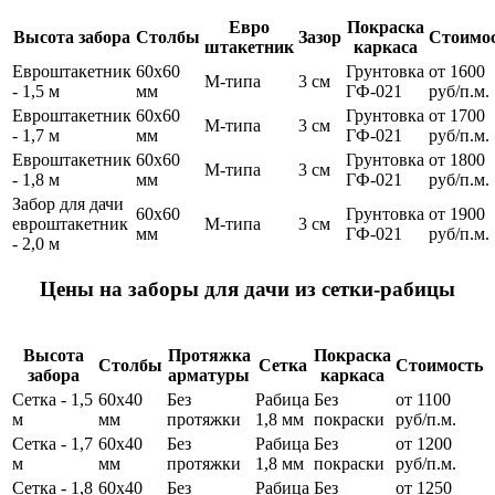
Евро
Покраска
Высота забора
Столбы
Зазор
Стоимо
штакетник
каркаса
Евроштакетник
60х60
Грунтовка
от 1600
М-типа
3 см
- 1,5 м
мм
ГФ-021
руб/п.м.
Евроштакетник
60х60
Грунтовка
от 1700
М-типа
3 см
- 1,7 м
мм
ГФ-021
руб/п.м.
Евроштакетник
60х60
Грунтовка
от 1800
М-типа
3 см
- 1,8 м
мм
ГФ-021
руб/п.м.
Забор для дачи
60х60
Грунтовка
от 1900
евроштакетник
М-типа
3 см
мм
ГФ-021
руб/п.м.
- 2,0 м
Цены на заборы для дачи из сетки-рабицы
Высота
Протяжка
Покраска
Столбы
Сетка
Стоимость
забора
арматуры
каркаса
Сетка - 1,5
60х40
Без
Рабица
Без
от 1100
м
мм
протяжки
1,8 мм
покраски
руб/п.м.
Сетка - 1,7
60х40
Без
Рабица
Без
от 1200
м
мм
протяжки
1,8 мм
покраски
руб/п.м.
Сетка - 1,8
60х40
Без
Рабица
Без
от 1250