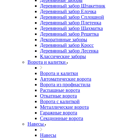
Деревянные заборы
Деревянный забор Штакетник
Деревянный забор Елочка
Деревянный забор Сплошной
Деревянный забор Плетенка
Деревянный забор Шахматка
Деревянный забор Решетка
Декоративные заборы
Деревянный забор Кросс
Деревянный забор Лесенка
Классические заборы
Ворота и калитки
Ворота и калитки
Автоматические ворота
Ворота из профнастила
Распашные ворота
Откатные ворота
Ворота с калиткой
Металлические ворота
Гаражные ворота
Секционные ворота
Навесы
Навесы