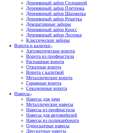
Деревянный забор Сплошной
Деревянный забор Плетенка
Деревянный забор Шахматка
Деревянный забор Решетка
Декоративные заборы
Деревянный забор Кросс
Деревянный забор Лесенка
Классические заборы
Ворота и калитки
Автоматические ворота
Ворота из профнастила
Распашные ворота
Откатные ворота
Ворота с калиткой
Металлические ворота
Гаражные ворота
Секционные ворота
Навесы
Навесы для дачи
Металлические навесы
Навесы из профнастила
Навесы для автомобилей
Навесы из поликарбоната
Односкатные навесы
Двускатные навесы