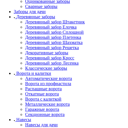
Оцинкованные заборы
Сварные заборы
Заборы для дачи
Деревянные заборы
Деревянный забор Штакетник
Деревянный забор Елочка
Деревянный забор Сплошной
Деревянный забор Плетенка
Деревянный забор Шахматка
Деревянный забор Решетка
Декоративные заборы
Деревянный забор Кросс
Деревянный забор Лесенка
Классические заборы
Ворота и калитки
Автоматические ворота
Ворота из профнастила
Распашные ворота
Откатные ворота
Ворота с калиткой
Металлические ворота
Гаражные ворота
Секционные ворота
Навесы
Навесы для дачи