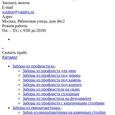
Заказать звонок
E-mail
wzabor@yandex.ru
Адрес
Москва, Рябиновая улица, дом 46с2
Режим работы
Пн. – Пт.: с 9:00 до 20:00
Скачать прайс
Каталог
Заборы из профнастила
Заборы из профлиста для дачи
Заборы из профлиста под дерево
Заборы из профлиста под камень
Заборы из профлиста под кирпич
Заборы из профнастила на сваях
Заборы из профлиста сплошные
Заборы из профнастила на фундаменте
Заборы из профлиста с кирпичными столбами
Заборы из евроштакетника
Забор из евроштакетника на каменных столбах