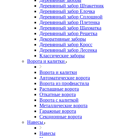
Деревянные заборы
Деревянный забор Штакетник
Деревянный забор Елочка
Деревянный забор Сплошной
Деревянный забор Плетенка
Деревянный забор Шахматка
Деревянный забор Решетка
Декоративные заборы
Деревянный забор Кросс
Деревянный забор Лесенка
Классические заборы
Ворота и калитки
Ворота и калитки
Автоматические ворота
Ворота из профнастила
Распашные ворота
Откатные ворота
Ворота с калиткой
Металлические ворота
Гаражные ворота
Секционные ворота
Навесы
Навесы