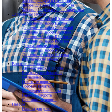
Заборы для дачи из 3D сетки
Заборы для дачи из профлиста
Заборы для дачи из евроштакетника
Деревянные заборы
Деревянный забор Штакетник
Деревянный забор Елочка
Деревянный забор Сплошной
Деревянный забор Плетенка
Деревянный забор Шахматка
Деревянный забор Решетка
Декоративные заборы
Деревянный забор Кросс
Деревянный забор Лесенка
Классические заборы
Ворота и калитки
Автоматические ворота
Ворота из профнастила
Распашные ворота
Откатные ворота
Ворота с калиткой
Металлические ворота
Гаражные ворота
Секционные ворота
Навесы
Навесы для дачи