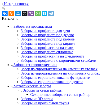
Назад к списку
Каталог
Заборы из профнастила
Заборы из профлиста для дачи
Заборы из профлиста под дерево
Заборы из профлиста под камень
Заборы из профлиста под кирпич
Заборы из профнастила на сваях
Заборы из профлиста сплошные
Заборы из профнастила на фундаменте
Заборы из профлиста с кирпичными столбами
Заборы из евроштакетника
Забор из евроштакетника на каменных столбах
Забор из евроштакетника на кирпичных столбах
Заборы из евроштакетника на фундаменте
Заборы из евроштакетника под дерево
Металлические заборы
Заборы из сетки рабицы
Секционные заборы из сетки-рабица
Заборы из 3D сетки
Заборы из профильной трубы