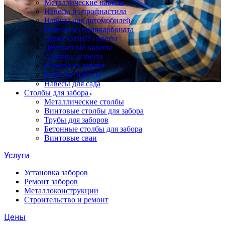
Металлические навесы
Навесы из профнастила
Навесы для автомобилей
Навесы из поликарбоната
Односкатные навесы
Двускатные навесы
Арочные навесы
Навесы из дерева
Кованые навесы
Навесы для сада
Столбы для забора
Металлические столбы
Винтовые столбы для забора
Трубы для заборов
Бетонные столбы для забора
Винтовые сваи
Услуги
Установка заборов
Ремонт заборов
Металлоконструкции
Строительство и ремонт
Цены