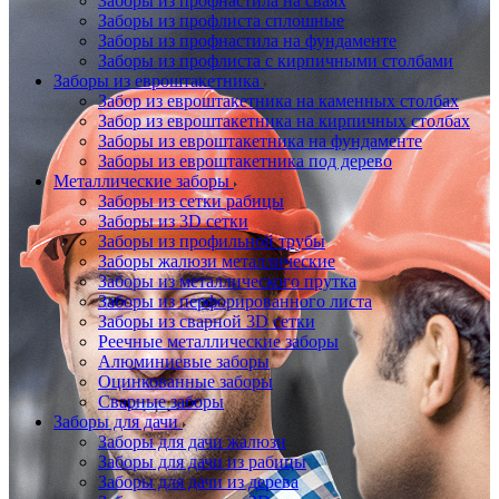
Заборы из профнастила на сваях
Заборы из профлиста сплошные
Заборы из профнастила на фундаменте
Заборы из профлиста с кирпичными столбами
Заборы из евроштакетника
Забор из евроштакетника на каменных столбах
Забор из евроштакетника на кирпичных столбах
Заборы из евроштакетника на фундаменте
Заборы из евроштакетника под дерево
Металлические заборы
Заборы из сетки рабицы
Заборы из 3D сетки
Заборы из профильной трубы
Заборы жалюзи металлические
Заборы из металлического прутка
Заборы из перфорированного листа
Заборы из сварной 3D сетки
Реечные металлические заборы
Алюминиевые заборы
Оцинкованные заборы
Сварные заборы
Заборы для дачи
Заборы для дачи жалюзи
Заборы для дачи из рабицы
Заборы для дачи из дерева