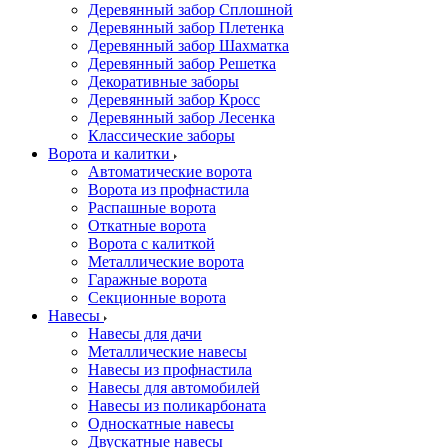
Деревянный забор Сплошной
Деревянный забор Плетенка
Деревянный забор Шахматка
Деревянный забор Решетка
Декоративные заборы
Деревянный забор Кросс
Деревянный забор Лесенка
Классические заборы
Ворота и калитки
Автоматические ворота
Ворота из профнастила
Распашные ворота
Откатные ворота
Ворота с калиткой
Металлические ворота
Гаражные ворота
Секционные ворота
Навесы
Навесы для дачи
Металлические навесы
Навесы из профнастила
Навесы для автомобилей
Навесы из поликарбоната
Односкатные навесы
Двускатные навесы