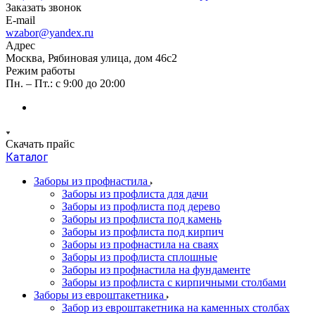
Заказать звонок
E-mail
wzabor@yandex.ru
Адрес
Москва, Рябиновая улица, дом 46с2
Режим работы
Пн. – Пт.: с 9:00 до 20:00
Скачать прайс
Каталог
Заборы из профнастила
Заборы из профлиста для дачи
Заборы из профлиста под дерево
Заборы из профлиста под камень
Заборы из профлиста под кирпич
Заборы из профнастила на сваях
Заборы из профлиста сплошные
Заборы из профнастила на фундаменте
Заборы из профлиста с кирпичными столбами
Заборы из евроштакетника
Забор из евроштакетника на каменных столбах