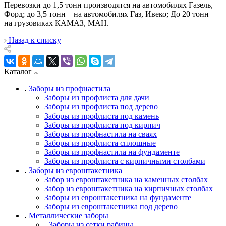
Перевозки до 1,5 тонн производятся на автомобилях Газель,
Форд; до 3,5 тонн – на автомобилях Газ, Ивеко; До 20 тонн –
на грузовиках КАМАЗ, МАН.
Назад к списку
Каталог
Заборы из профнастила
Заборы из профлиста для дачи
Заборы из профлиста под дерево
Заборы из профлиста под камень
Заборы из профлиста под кирпич
Заборы из профнастила на сваях
Заборы из профлиста сплошные
Заборы из профнастила на фундаменте
Заборы из профлиста с кирпичными столбами
Заборы из евроштакетника
Забор из евроштакетника на каменных столбах
Забор из евроштакетника на кирпичных столбах
Заборы из евроштакетника на фундаменте
Заборы из евроштакетника под дерево
Металлические заборы
Заборы из сетки рабицы