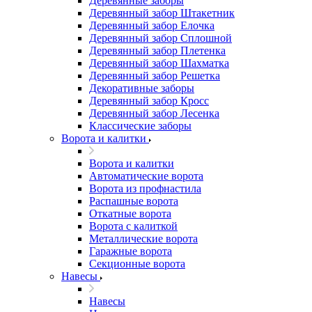
Деревянные заборы
Деревянный забор Штакетник
Деревянный забор Елочка
Деревянный забор Сплошной
Деревянный забор Плетенка
Деревянный забор Шахматка
Деревянный забор Решетка
Декоративные заборы
Деревянный забор Кросс
Деревянный забор Лесенка
Классические заборы
Ворота и калитки
Ворота и калитки
Автоматические ворота
Ворота из профнастила
Распашные ворота
Откатные ворота
Ворота с калиткой
Металлические ворота
Гаражные ворота
Секционные ворота
Навесы
Навесы