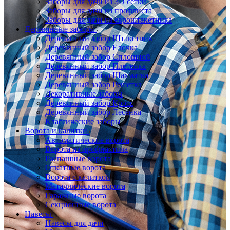
Заборы для дачи из 3D сетки
Заборы для дачи из профлиста
Заборы для дачи из евроштакетника
Деревянные заборы
Деревянный забор Штакетник
Деревянный забор Елочка
Деревянный забор Сплошной
Деревянный забор Плетенка
Деревянный забор Шахматка
Деревянный забор Решетка
Декоративные заборы
Деревянный забор Кросс
Деревянный забор Лесенка
Классические заборы
Ворота и калитки
Автоматические ворота
Ворота из профнастила
Распашные ворота
Откатные ворота
Ворота с калиткой
Металлические ворота
Гаражные ворота
Секционные ворота
Навесы
Навесы для дачи