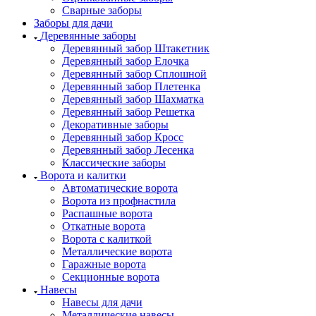
Сварные заборы
Заборы для дачи
Деревянные заборы
Деревянный забор Штакетник
Деревянный забор Елочка
Деревянный забор Сплошной
Деревянный забор Плетенка
Деревянный забор Шахматка
Деревянный забор Решетка
Декоративные заборы
Деревянный забор Кросс
Деревянный забор Лесенка
Классические заборы
Ворота и калитки
Автоматические ворота
Ворота из профнастила
Распашные ворота
Откатные ворота
Ворота с калиткой
Металлические ворота
Гаражные ворота
Секционные ворота
Навесы
Навесы для дачи
Металлические навесы