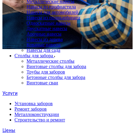
Металлические навесы
Навесы из профнастила
Навесы для автомобилей
Навесы из поликарбоната
Односкатные навесы
Двускатные навесы
Арочные навесы
Навесы из дерева
Кованые навесы
Навесы для сада
Столбы для забора
Металлические столбы
Винтовые столбы для забора
Трубы для заборов
Бетонные столбы для забора
Винтовые сваи
Услуги
Установка заборов
Ремонт заборов
Металлоконструкции
Строительство и ремонт
Цены