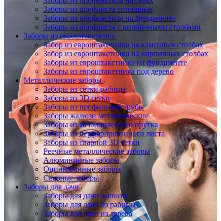
Заборы из профнастила на сваях
Заборы из профлиста сплошные
Заборы из профнастила на фундаменте
Заборы из профлиста с кирпичными столбами
Заборы из евроштакетника
Забор из евроштакетника на каменных столбах
Забор из евроштакетника на кирпичных столбах
Заборы из евроштакетника на фундаменте
Заборы из евроштакетника под дерево
Металлические заборы
Заборы из сетки рабицы
Заборы из 3D сетки
Заборы из профильной трубы
Заборы жалюзи металлические
Заборы из металлического прутка
Заборы из перфорированного листа
Заборы из сварной 3D сетки
Реечные металлические заборы
Алюминиевые заборы
Оцинкованные заборы
Сварные заборы
Заборы для дачи
Заборы для дачи жалюзи
Заборы для дачи из рабицы
Заборы для дачи из дерева