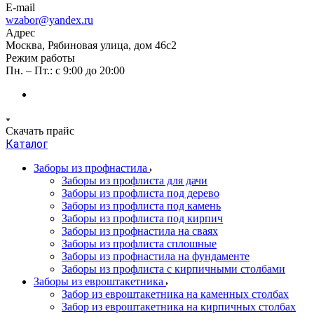
E-mail
wzabor@yandex.ru
Адрес
Москва, Рябиновая улица, дом 46с2
Режим работы
Пн. – Пт.: с 9:00 до 20:00
Скачать прайс
Каталог
Заборы из профнастила
Заборы из профлиста для дачи
Заборы из профлиста под дерево
Заборы из профлиста под камень
Заборы из профлиста под кирпич
Заборы из профнастила на сваях
Заборы из профлиста сплошные
Заборы из профнастила на фундаменте
Заборы из профлиста с кирпичными столбами
Заборы из евроштакетника
Забор из евроштакетника на каменных столбах
Забор из евроштакетника на кирпичных столбах