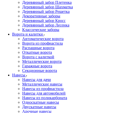
Деревянный забор Плетенка
Деревянный забор Шахматка
Деревянный забор Решетка
Декоративные заборы
Деревянный забор Кросс
Деревянный забор Лесенка
Классические заборы
Ворота и калитки
Автоматические ворота
Ворота из профнастила
Распашные ворота
Откатные ворота
Ворота с калиткой
Металлические ворота
Гаражные ворота
Секционные ворота
Навесы
Навесы для дачи
Металлические навесы
Навесы из профнастила
Навесы для автомобилей
Навесы из поликарбоната
Односкатные навесы
Двускатные навесы
Арочные навесы