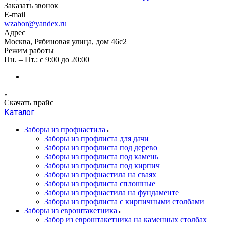
Заказать звонок
E-mail
wzabor@yandex.ru
Адрес
Москва, Рябиновая улица, дом 46с2
Режим работы
Пн. – Пт.: с 9:00 до 20:00
Скачать прайс
Каталог
Заборы из профнастила
Заборы из профлиста для дачи
Заборы из профлиста под дерево
Заборы из профлиста под камень
Заборы из профлиста под кирпич
Заборы из профнастила на сваях
Заборы из профлиста сплошные
Заборы из профнастила на фундаменте
Заборы из профлиста с кирпичными столбами
Заборы из евроштакетника
Забор из евроштакетника на каменных столбах