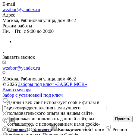
E-mail
wzabor@yandex.ru
Адрес
Москва, Рябиновая улица, дом 46с2
Режим работы
Пн. – Пт.: с 9:00 до 20:00
Заказать звонок
wzabor@yandex.ru
Москва, Рябиновая улица, дом 46с2
© 2026
Заборы под ключ «ЗАБОР-МСК»
Вывоз мусора
Забор с установкой под ключ
Данный веб-сайт использует cookie-файлы в
целях предоставления вам лучшего
пользовательского опыта на нашем сайте.
Продолжая использовать данный сайт, вы
Принять
соглашаетесь с использованием нами cookie-
Главная
Каталог
Калькулятор
Поиск
Регион
файлов. Для получения дополнительной
информации см.
Политика Cookie
.