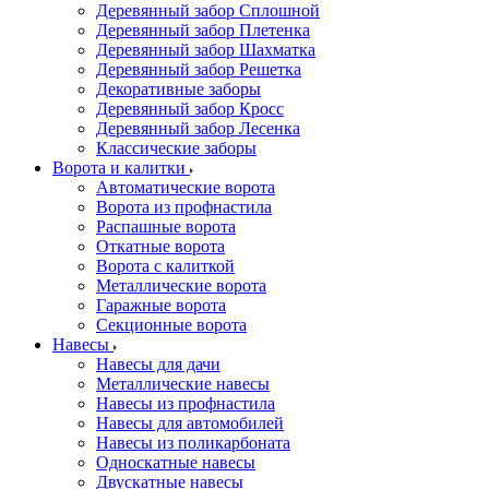
Деревянный забор Сплошной
Деревянный забор Плетенка
Деревянный забор Шахматка
Деревянный забор Решетка
Декоративные заборы
Деревянный забор Кросс
Деревянный забор Лесенка
Классические заборы
Ворота и калитки
Автоматические ворота
Ворота из профнастила
Распашные ворота
Откатные ворота
Ворота с калиткой
Металлические ворота
Гаражные ворота
Секционные ворота
Навесы
Навесы для дачи
Металлические навесы
Навесы из профнастила
Навесы для автомобилей
Навесы из поликарбоната
Односкатные навесы
Двускатные навесы