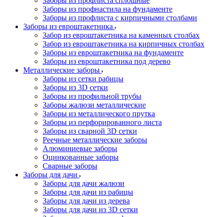
Заборы из профлиста сплошные
Заборы из профнастила на фундаменте
Заборы из профлиста с кирпичными столбами
Заборы из евроштакетника
Забор из евроштакетника на каменных столбах
Забор из евроштакетника на кирпичных столбах
Заборы из евроштакетника на фундаменте
Заборы из евроштакетника под дерево
Металлические заборы
Заборы из сетки рабицы
Заборы из 3D сетки
Заборы из профильной трубы
Заборы жалюзи металлические
Заборы из металлического прутка
Заборы из перфорированного листа
Заборы из сварной 3D сетки
Реечные металлические заборы
Алюминиевые заборы
Оцинкованные заборы
Сварные заборы
Заборы для дачи
Заборы для дачи жалюзи
Заборы для дачи из рабицы
Заборы для дачи из дерева
Заборы для дачи из 3D сетки