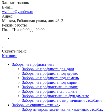
Заказать звонок
E-mail
wzabor@yandex.ru
Адрес
Москва, Рябиновая улица, дом 46с2
Режим работы
Пн. – Пт.: с 9:00 до 20:00
Скачать прайс
Каталог
Заборы из профнастила
Заборы из профлиста для дачи
Заборы из профлиста под дерево
Заборы из профлиста под камень
Заборы из профлиста под кирпич
Заборы из профнастила на сваях
Заборы из профлиста сплошные
Заборы из профнастила на фундаменте
Заборы из профлиста с кирпичными столбами
Заборы из евроштакетника
Забор из евроштакетника на каменных столбах