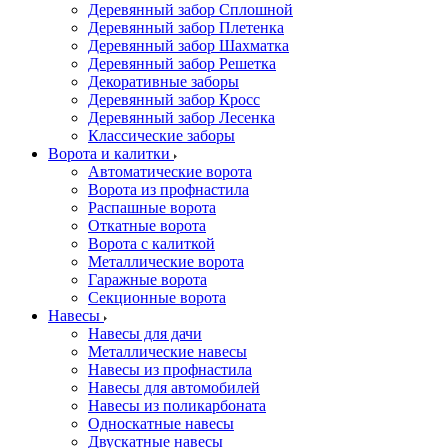
Деревянный забор Сплошной
Деревянный забор Плетенка
Деревянный забор Шахматка
Деревянный забор Решетка
Декоративные заборы
Деревянный забор Кросс
Деревянный забор Лесенка
Классические заборы
Ворота и калитки
Автоматические ворота
Ворота из профнастила
Распашные ворота
Откатные ворота
Ворота с калиткой
Металлические ворота
Гаражные ворота
Секционные ворота
Навесы
Навесы для дачи
Металлические навесы
Навесы из профнастила
Навесы для автомобилей
Навесы из поликарбоната
Односкатные навесы
Двускатные навесы