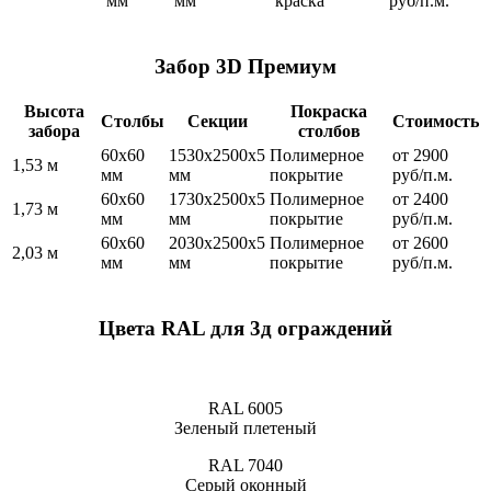
мм
мм
краска
руб/п.м.
Забор 3D Премиум
Высота
Покраска
Столбы
Секции
Стоимость
забора
столбов
60х60
1530x2500x5
Полимерное
от 2900
1,53 м
мм
мм
покрытие
руб/п.м.
60х60
1730x2500x5
Полимерное
от 2400
1,73 м
мм
мм
покрытие
руб/п.м.
60х60
2030x2500x5
Полимерное
от 2600
2,03 м
мм
мм
покрытие
руб/п.м.
Цвета RAL для 3д ограждений
RAL 6005
Зеленый плетеный
RAL 7040
Серый оконный