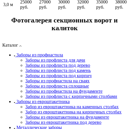
25000
27000
30000
32000
35000
38000
3,0 м
руб.
руб.
руб.
руб.
руб.
руб.
Фотогалерея секционных ворот и
калиток
Каталог
Заборы из профнастила
Заборы из профлиста для дачи
Заборы из профлиста под дерево
Заборы из профлиста под камень
Заборы из профлиста под кирпич
Заборы из профнастила на сваях
Заборы из профлиста сплошные
Заборы из профнастила на фундаменте
Заборы из профлиста с кирпичными столбами
Заборы из евроштакетника
Забор из евроштакетника на каменных столбах
Забор из евроштакетника на кирпичных столбах
Заборы из евроштакетника на фундаменте
Заборы из евроштакетника под дерево
Металлические заборы