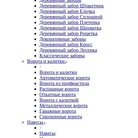
Деревянные заборы
Деревянный забор Штакетник
Деревянный забор Елочка
Деревянный забор Сплошной
Деревянный забор Плетенка
Деревянный забор Шахматка
Деревянный забор Решетка
Декоративные заборы
Деревянный забор Кросс
Деревянный забор Лесенка
Классические заборы
Ворота и калитки
Ворота и калитки
Автоматические ворота
Ворота из профнастила
Распашные ворота
Откатные ворота
Ворота с калиткой
Металлические ворота
Гаражные ворота
Секционные ворота
Навесы
Навесы