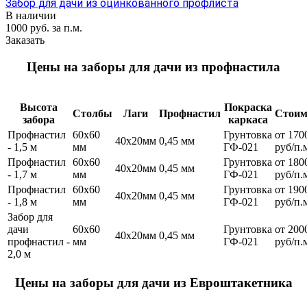
Забор для дачи из оцинкованного профлиста
В наличии
1000 руб. за п.м.
Заказать
Цены на заборы для дачи из профнастила
Высота
Покраска
Столбы
Лаги
Профнастил
Стоим
забора
каркаса
Профнастил
60х60
Грунтовка
от 170
40х20мм
0,45 мм
- 1,5 м
мм
ГФ-021
руб/п.
Профнастил
60х60
Грунтовка
от 180
40х20мм
0,45 мм
- 1,7 м
мм
ГФ-021
руб/п.
Профнастил
60х60
Грунтовка
от 190
40х20мм
0,45 мм
- 1,8 м
мм
ГФ-021
руб/п.
Забор для
дачи
60х60
Грунтовка
от 200
40х20мм
0,45 мм
профнастил -
мм
ГФ-021
руб/п.
2,0 м
Цены на заборы для дачи из Евроштакетника