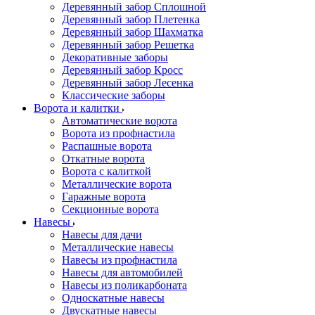
Деревянный забор Сплошной
Деревянный забор Плетенка
Деревянный забор Шахматка
Деревянный забор Решетка
Декоративные заборы
Деревянный забор Кросс
Деревянный забор Лесенка
Классические заборы
Ворота и калитки
Автоматические ворота
Ворота из профнастила
Распашные ворота
Откатные ворота
Ворота с калиткой
Металлические ворота
Гаражные ворота
Секционные ворота
Навесы
Навесы для дачи
Металлические навесы
Навесы из профнастила
Навесы для автомобилей
Навесы из поликарбоната
Односкатные навесы
Двускатные навесы