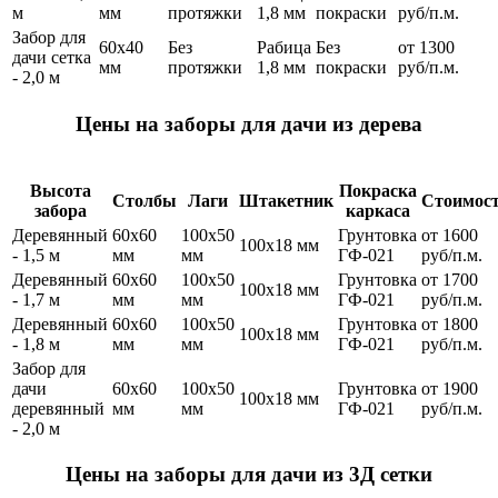
м
мм
протяжки
1,8 мм
покраски
руб/п.м.
Забор для
60х40
Без
Рабица
Без
от 1300
дачи сетка
мм
протяжки
1,8 мм
покраски
руб/п.м.
- 2,0 м
Цены на заборы для дачи из дерева
Высота
Покраска
Столбы
Лаги
Штакетник
Стоимос
забора
каркаса
Деревянный
60х60
100х50
Грунтовка
от 1600
100х18 мм
- 1,5 м
мм
мм
ГФ-021
руб/п.м.
Деревянный
60х60
100х50
Грунтовка
от 1700
100х18 мм
- 1,7 м
мм
мм
ГФ-021
руб/п.м.
Деревянный
60х60
100х50
Грунтовка
от 1800
100х18 мм
- 1,8 м
мм
мм
ГФ-021
руб/п.м.
Забор для
дачи
60х60
100х50
Грунтовка
от 1900
100х18 мм
деревянный
мм
мм
ГФ-021
руб/п.м.
- 2,0 м
Цены на заборы для дачи из 3Д сетки