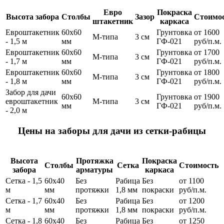
Евро
Покраска
Высота забора
Столбы
Зазор
Стоимо
штакетник
каркаса
Евроштакетник
60х60
Грунтовка
от 1600
М-типа
3 см
- 1,5 м
мм
ГФ-021
руб/п.м.
Евроштакетник
60х60
Грунтовка
от 1700
М-типа
3 см
- 1,7 м
мм
ГФ-021
руб/п.м.
Евроштакетник
60х60
Грунтовка
от 1800
М-типа
3 см
- 1,8 м
мм
ГФ-021
руб/п.м.
Забор для дачи
60х60
Грунтовка
от 1900
евроштакетник
М-типа
3 см
мм
ГФ-021
руб/п.м.
- 2,0 м
Цены на заборы для дачи из сетки-рабицы
Высота
Протяжка
Покраска
Столбы
Сетка
Стоимость
забора
арматуры
каркаса
Сетка - 1,5
60х40
Без
Рабица
Без
от 1100
м
мм
протяжки
1,8 мм
покраски
руб/п.м.
Сетка - 1,7
60х40
Без
Рабица
Без
от 1200
м
мм
протяжки
1,8 мм
покраски
руб/п.м.
Сетка - 1,8
60х40
Без
Рабица
Без
от 1250