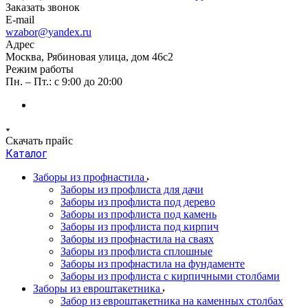
Заказать звонок
E-mail
wzabor@yandex.ru
Адрес
Москва, Рябиновая улица, дом 46с2
Режим работы
Пн. – Пт.: с 9:00 до 20:00
Скачать прайс
Каталог
Заборы из профнастила
Заборы из профлиста для дачи
Заборы из профлиста под дерево
Заборы из профлиста под камень
Заборы из профлиста под кирпич
Заборы из профнастила на сваях
Заборы из профлиста сплошные
Заборы из профнастила на фундаменте
Заборы из профлиста с кирпичными столбами
Заборы из евроштакетника
Забор из евроштакетника на каменных столбах