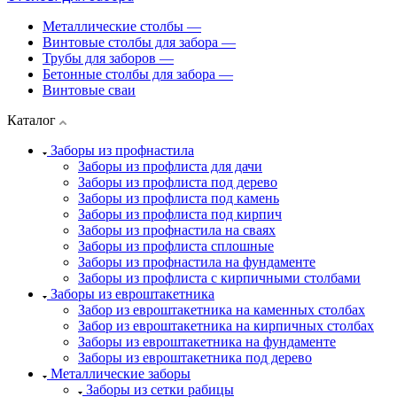
Металлические столбы
—
Винтовые столбы для забора
—
Трубы для заборов
—
Бетонные столбы для забора
—
Винтовые сваи
Каталог
Заборы из профнастила
Заборы из профлиста для дачи
Заборы из профлиста под дерево
Заборы из профлиста под камень
Заборы из профлиста под кирпич
Заборы из профнастила на сваях
Заборы из профлиста сплошные
Заборы из профнастила на фундаменте
Заборы из профлиста с кирпичными столбами
Заборы из евроштакетника
Забор из евроштакетника на каменных столбах
Забор из евроштакетника на кирпичных столбах
Заборы из евроштакетника на фундаменте
Заборы из евроштакетника под дерево
Металлические заборы
Заборы из сетки рабицы