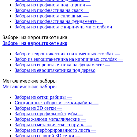
Заборы из профлиста под кирпич
—
Заборы из профнастила на сваях
—
Заборы из профлиста сплошные
—
Заборы из профнастила на фундаменте
—
Заборы из профлиста с кирпичными столбами
Заборы из евроштакетника
Заборы из евроштакетника
Забор из евроштакетника на каменных столбах
—
Забор из евроштакетника на кирпичных столбах
—
Заборы из евроштакетника на фундаменте
—
Заборы из евроштакетника под дерево
Металлические заборы
Металлические заборы
Заборы из сетки рабицы
—
Секционные заборы из сетки-рабица
—
Заборы из 3D сетки
—
Заборы из профильной трубы
—
Заборы жалюзи металлические
—
Заборы из металлического прутка
—
Заборы из перфорированного листа
—
Заборы из сварной 3D сетки
—