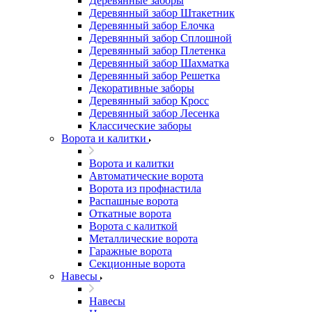
Деревянные заборы
Деревянный забор Штакетник
Деревянный забор Елочка
Деревянный забор Сплошной
Деревянный забор Плетенка
Деревянный забор Шахматка
Деревянный забор Решетка
Декоративные заборы
Деревянный забор Кросс
Деревянный забор Лесенка
Классические заборы
Ворота и калитки
Ворота и калитки
Автоматические ворота
Ворота из профнастила
Распашные ворота
Откатные ворота
Ворота с калиткой
Металлические ворота
Гаражные ворота
Секционные ворота
Навесы
Навесы