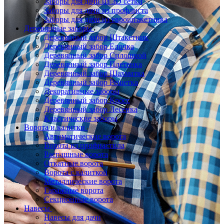
Заборы для дачи из 3D сетки
Заборы для дачи из профлиста
Заборы для дачи из евроштакетника
Деревянные заборы
Деревянный забор Штакетник
Деревянный забор Елочка
Деревянный забор Сплошной
Деревянный забор Плетенка
Деревянный забор Шахматка
Деревянный забор Решетка
Декоративные заборы
Деревянный забор Кросс
Деревянный забор Лесенка
Классические заборы
Ворота и калитки
Автоматические ворота
Ворота из профнастила
Распашные ворота
Откатные ворота
Ворота с калиткой
Металлические ворота
Гаражные ворота
Секционные ворота
Навесы
Навесы для дачи