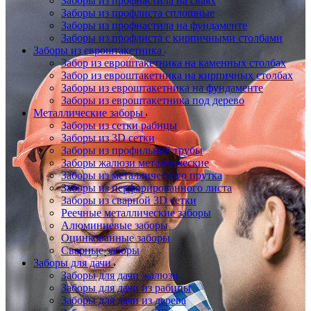
Заборы из профнастила на сваях
Заборы из профлиста сплошные
Заборы из профнастила на фундаменте
Заборы из профлиста с кирпичными столбами
Заборы из евроштакетника
Забор из евроштакетника на каменных столбах
Забор из евроштакетника на кирпичных столбах
Заборы из евроштакетника на фундаменте
Заборы из евроштакетника под дерево
Металлические заборы
Заборы из сетки рабицы
Заборы из 3D сетки
Заборы из профильной трубы
Заборы жалюзи металлические
Заборы из металлического прутка
Заборы из перфорированного листа
Заборы из сварной 3D сетки
Реечные металлические заборы
Алюминиевые заборы
Оцинкованные заборы
Сварные заборы
Заборы для дачи
Заборы для дачи жалюзи
Заборы для дачи из рабицы
Заборы для дачи из дерева