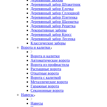
Деревянные заборы
Деревянный забор Штакетник
Деревянный забор Елочка
Деревянный забор Сплошной
Деревянный забор Плетенка
Деревянный забор Шахматка
Деревянный забор Решетка
Декоративные заборы
Деревянный забор Кросс
Деревянный забор Лесенка
Классические заборы
Ворота и калитки
Ворота и калитки
Автоматические ворота
Ворота из профнастила
Распашные ворота
Откатные ворота
Ворота с калиткой
Металлические ворота
Гаражные ворота
Секционные ворота
Навесы
Навесы