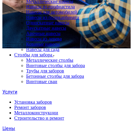
Металлические навесы
Навесы из профнастила
Навесы для автомобилей
Навесы из поликарбоната
Односкатные навесы
Двускатные навесы
Арочные навесы
Навесы из дерева
Кованые навесы
Навесы для сада
Столбы для забора
Металлические столбы
Винтовые столбы для забора
Трубы для заборов
Бетонные столбы для забора
Винтовые сваи
Услуги
Установка заборов
Ремонт заборов
Металлоконструкции
Строительство и ремонт
Цены