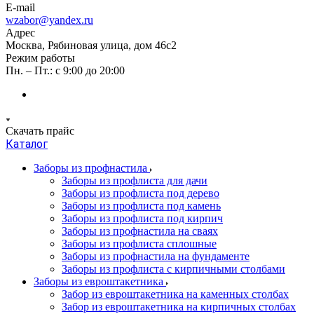
E-mail
wzabor@yandex.ru
Адрес
Москва, Рябиновая улица, дом 46с2
Режим работы
Пн. – Пт.: с 9:00 до 20:00
Скачать прайс
Каталог
Заборы из профнастила
Заборы из профлиста для дачи
Заборы из профлиста под дерево
Заборы из профлиста под камень
Заборы из профлиста под кирпич
Заборы из профнастила на сваях
Заборы из профлиста сплошные
Заборы из профнастила на фундаменте
Заборы из профлиста с кирпичными столбами
Заборы из евроштакетника
Забор из евроштакетника на каменных столбах
Забор из евроштакетника на кирпичных столбах