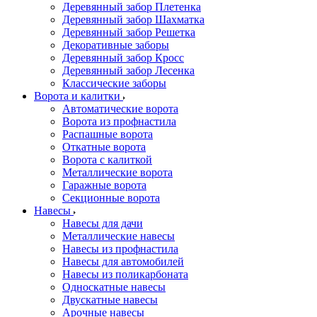
Деревянный забор Плетенка
Деревянный забор Шахматка
Деревянный забор Решетка
Декоративные заборы
Деревянный забор Кросс
Деревянный забор Лесенка
Классические заборы
Ворота и калитки
Автоматические ворота
Ворота из профнастила
Распашные ворота
Откатные ворота
Ворота с калиткой
Металлические ворота
Гаражные ворота
Секционные ворота
Навесы
Навесы для дачи
Металлические навесы
Навесы из профнастила
Навесы для автомобилей
Навесы из поликарбоната
Односкатные навесы
Двускатные навесы
Арочные навесы